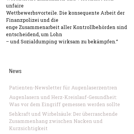
unfaire
Wettbewerbsvorteile. Die konsequente Arbeit der
Finanzpolizei und die
enge Zusammenarbeit aller Kontrollbehörden sind
entscheidend, um Lohn
– und Sozialdumping wirksam zu bekämpfen.“
News
Patienten-Newsletter für Augenlaserzentren
Augenlasern und Herz-Kreislauf-Gesundheit:
Was vor dem Eingriff gemessen werden sollte
Sehkraft und Wirbelsäule: Der überraschende
Zusammenhang zwischen Nacken und
Kurzsichtigkeit