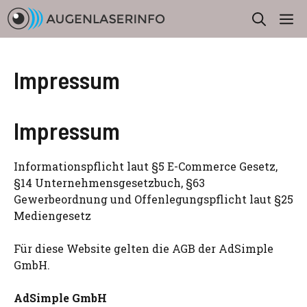
Zum
M
Inhalt
springen
Impressum
Impressum
Informationspflicht laut §5 E-Commerce Gesetz,
§14 Unternehmensgesetzbuch, §63
Gewerbeordnung und Offenlegungspflicht laut §25
Mediengesetz
Für diese Website gelten die AGB der AdSimple
GmbH.
AdSimple GmbH