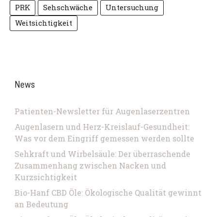
PRK
Sehschwäche
Untersuchung
Weitsichtigkeit
News
Patienten-Newsletter für Augenlaserzentren
Augenlasern und Herz-Kreislauf-Gesundheit:
Was vor dem Eingriff gemessen werden sollte
Sehkraft und Wirbelsäule: Der überraschende
Zusammenhang zwischen Nacken und
Kurzsichtigkeit
Bio-Hanf CBD Öle: Ökologische Qualität gewinnt
an Bedeutung