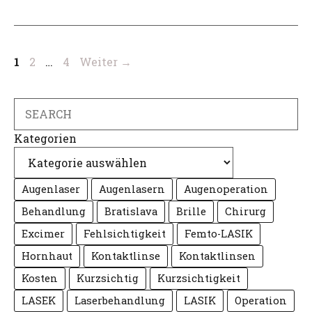
Seite
Seite
Seite
1
2
…
4
Weiter
→
Search
Kategorien
Augenlaser
Augenlasern
Augenoperation
Behandlung
Bratislava
Brille
Chirurg
Excimer
Fehlsichtigkeit
Femto-LASIK
Hornhaut
Kontaktlinse
Kontaktlinsen
Kosten
Kurzsichtig
Kurzsichtigkeit
LASEK
Laserbehandlung
LASIK
Operation