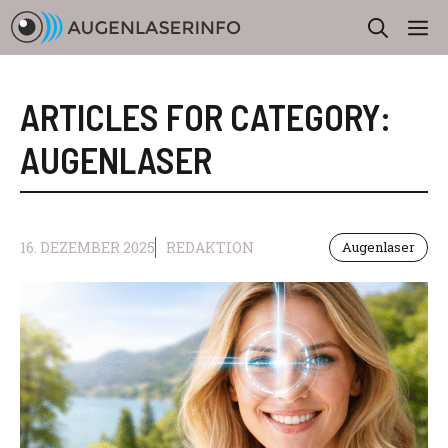
Zum
M
Inhalt
springen
ARTICLES FOR CATEGORY:
AUGENLASER
16. DEZEMBER 2025
REDAKTION
Augenlaser