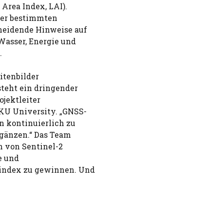
Area Index, LAI).
iner bestimmten
cheidende Hinweise auf
asser, Energie und
.
itenbilder
steht ein dringender
ojektleiter
KU University. „GNSS-
n kontinuierlich zu
rgänzen.“ Das Team
n von Sentinel-2
e und
index zu gewinnen. Und