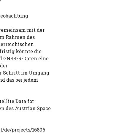
“
dbeobachtung
 gemeinsam mit der
 im Rahmen des
erreichischen
ristig könnte die
nd GNSS-R-Daten eine
der
er Schritt im Umgang
d das bei jedem
ellite Data for
n des Austrian Space
t/de/projects/16896