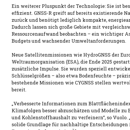
Ein weiterer Pluspunkt der Technologie: Sie ist be
effizient. GNSS-R greift auf bereits existierende 
zurück und benötigt lediglich kompakte, energie
Dadurch lassen sich große Gebiete mit vergleichs
Ressourcenaufwand beobachten – ein wichtiger As
Budgets und wachsender Umweltanforderungen.
Neue Satellitenmissionen wie HydroGNSS der Eur
Weltraumorganisation (ESA), die Ende 2025 gestart
zusätzliche Impulse. Sie wurden speziell entwicke
Schlüsselgrößen – also etwa Bodenfeuchte – präzis
bestehende Missionen wie CYGNSS stellen wertvo
bereit.
„Verbesserte Informationen zum Blattflächenindex
Klimafolgen besser abzuschätzen und Modelle zu 
und Kohlenstoffhaushalt zu verfeinern“, so Vuolo. 
solide Grundlage für nachhaltige Entscheidungen 