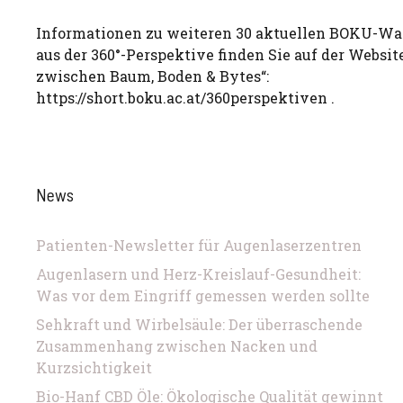
Informationen zu weiteren 30 aktuellen BOKU-Wa
aus der 360°-Perspektive finden Sie auf der Websi
zwischen Baum, Boden & Bytes“:
https://short.boku.ac.at/360perspektiven .
News
Patienten-Newsletter für Augenlaserzentren
Augenlasern und Herz-Kreislauf-Gesundheit:
Was vor dem Eingriff gemessen werden sollte
Sehkraft und Wirbelsäule: Der überraschende
Zusammenhang zwischen Nacken und
Kurzsichtigkeit
Bio-Hanf CBD Öle: Ökologische Qualität gewinnt