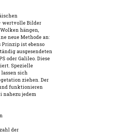
päischen
 wertvolle Bilder
g Wolken hängen,
eine neue Methode an:
 Prinzip ist ebenso
ständig ausgesendeten
S oder Galileo. Diese
ert. Spezielle
lassen sich
getation ziehen. Der
und funktionieren
ei nahezu jedem
en
zahl der