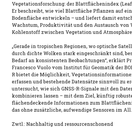
Vegetationsforschung: der Blattflächenindex (Leaf 
Er beschreibt, wie viel Blattfläche Pflanzen auf e
Bodenfläche entwickeln – und liefert damit ents
Wachstum, Produktivität und den Austausch von W
Kohlenstoff zwischen Vegetation und Atmosphäre
„Gerade in tropischen Regionen, wo optische Satell
durch dichte Wolken stark eingeschränkt sind, be
Bedarf an konsistenten Beobachtungen“, erklärt Pr
Francesco Vuolo vom Institut für Geomatik der BO
R bietet die Möglichkeit, Vegetationsinformatione
erfassen und bestehende Datensätze sinnvoll zu e
untersucht, wie sich GNSS-R-Signale mit den Date
kombinieren lassen – mit dem Ziel, künftig robust
flächendeckende Informationen zum Blattflächen
das ohne zusätzliche, aufwendige Sensoren im All.
Zwtl.: Nachhaltig und ressourcenschonend