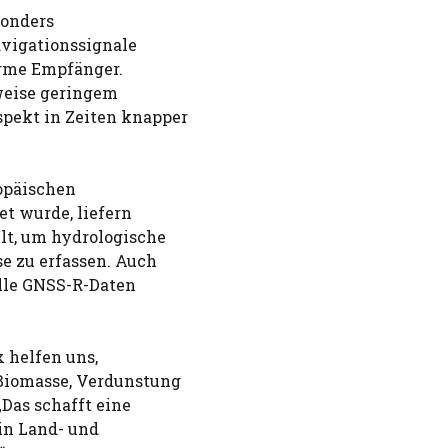
sonders
Navigationssignale
arme Empfänger.
weise geringem
pekt in Zeiten knapper
opäischen
et wurde, liefern
lt, um hydrologische
e zu erfassen. Auch
lle GNSS-R-Daten
 helfen uns,
Biomasse, Verdunstung
„Das schafft eine
in Land- und