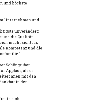
ion und höchste
 im Unternehmen und
htigste unverändert:
e und die Qualität
eich macht sichtbar,
ale Kompetenz und die
nsfamilie.“
eter Schöngruber
r Applaus, als er
eiter:innen mit den
 dankbar in den
freute sich