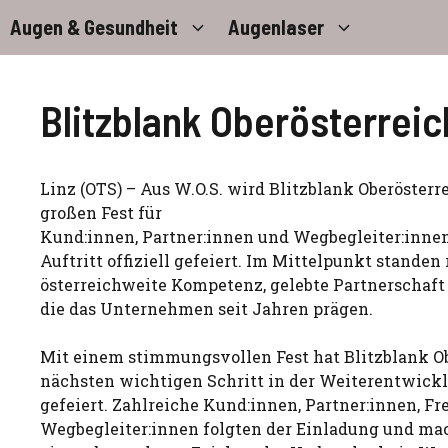
Zum
Augen & Gesundheit
Augenlaser
Inhalt
springen
Blitzblank Oberösterreich
Linz (OTS) – Aus W.O.S. wird Blitzblank Oberösterr
großen Fest für
Kund:innen, Partner:innen und Wegbegleiter:inne
Auftritt offiziell gefeiert. Im Mittelpunkt standen 
österreichweite Kompetenz, gelebte Partnerschaft
die das Unternehmen seit Jahren prägen.
Mit einem stimmungsvollen Fest hat Blitzblank O
nächsten wichtigen Schritt in der Weiterentwic
gefeiert. Zahlreiche Kund:innen, Partner:innen, F
Wegbegleiter:innen folgten der Einladung und ma