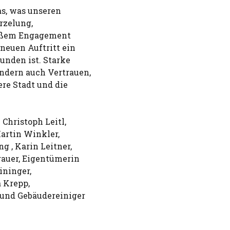
as, was unseren
rzelung,
roßem Engagement
 neuen Auftritt ein
unden ist. Starke
ndern auch Vertrauen,
re Stadt und die
Christoph Leitl,
artin Winkler,
g , Karin Leitner,
gauer, Eigentümerin
ininger,
a Krepp,
 und Gebäudereiniger