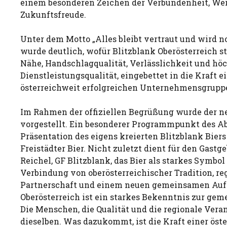
einem besonderen Zeichen der Verbundenheit, We
Zukunftsfreude.
Unter dem Motto „Alles bleibt vertraut und wird n
wurde deutlich, wofür Blitzblank Oberösterreich st
Nähe, Handschlagqualität, Verlässlichkeit und hö
Dienstleistungsqualität, eingebettet in die Kraft e
österreichweit erfolgreichen Unternehmensgrupp
Im Rahmen der offiziellen Begrüßung wurde der n
vorgestellt. Ein besonderer Programmpunkt des A
Präsentation des eigens kreierten Blitzblank Bier
Freistädter Bier. Nicht zuletzt dient für den Gastg
Reichel, GF Blitzblank, das Bier als starkes Symbol 
Verbindung von oberösterreichischer Tradition, re
Partnerschaft und einem neuen gemeinsamen Auftr
Oberösterreich ist ein starkes Bekenntnis zur ge
Die Menschen, die Qualität und die regionale Vera
dieselben. Was dazukommt, ist die Kraft einer öst