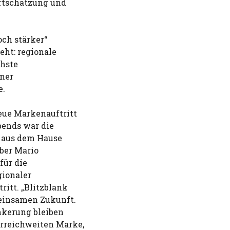
rtschätzung und
och stärker“
eht: regionale
chste
iner
e.
eue Markenauftritt
bends war die
s aus dem Hause
eber Mario
für die
gionaler
itt. „Blitzblank
meinsamen Zukunft.
nkerung bleiben
erreichweiten Marke,