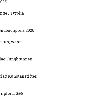
2025.
nge . Tyrolia
endbuchpreis 2026
 tun, wenn … .
erlag Jungbrunnen,
lag Kunstanstifter,
Nilpferd, G&G