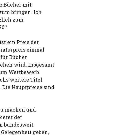
se Bücher mit
kum bringen. Ich
rzlich zum
6.“
st ein Preis der
eraturpreis einmal
 für Bücher
iehen wird. Insgesamt
zum Wettbewerb
chs weitere Titel
 Die Hauptpreise sind
zu machen und
ietet der
en bundesweit
 Gelegenheit geben,