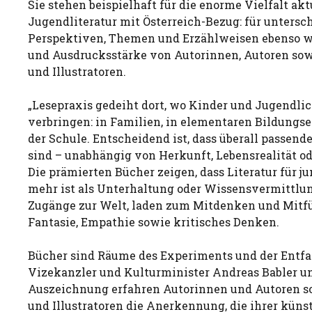
Sie stehen beispielhaft für die enorme Vielfalt ak
Jugendliteratur mit Österreich-Bezug: für untersc
Perspektiven, Themen und Erzählweisen ebenso wie
und Ausdrucksstärke von Autorinnen, Autoren sowi
und Illustratoren.
„Lesepraxis gedeiht dort, wo Kinder und Jugendlic
verbringen: in Familien, in elementaren Bildungs
der Schule. Entscheidend ist, dass überall passend
sind – unabhängig von Herkunft, Lebensrealität o
Die prämierten Bücher zeigen, dass Literatur für 
mehr ist als Unterhaltung oder Wissensvermittlun
Zugänge zur Welt, laden zum Mitdenken und Mitfü
Fantasie, Empathie sowie kritisches Denken.
Bücher sind Räume des Experiments und der Entfal
Vizekanzler und Kulturminister Andreas Babler und
Auszeichnung erfahren Autorinnen und Autoren so
und Illustratoren die Anerkennung, die ihrer küns