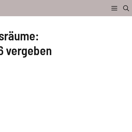
isräume:
6 vergeben