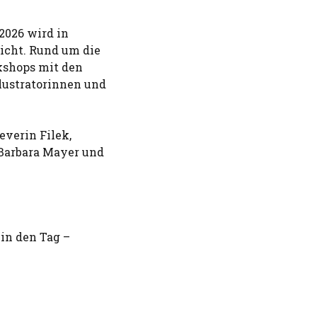
2026 wird in
eicht. Rund um die
kshops mit den
lustratorinnen und
verin Filek,
 Barbara Mayer und
in den Tag –