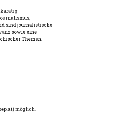
hkarätig
Journalismus,
d sind journalistische
evanz sowie eine
ychischer Themen.
ep.at
) möglich.