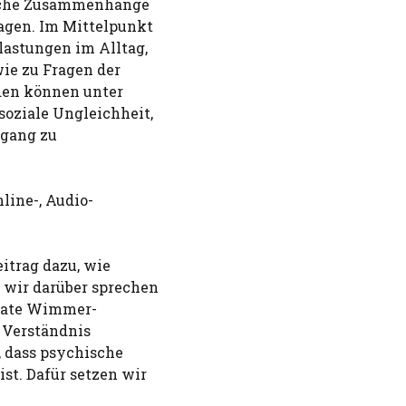
tliche Zusammenhänge
agen. Im Mittelpunkt
lastungen im Alltag,
ie zu Fragen der
den können unter
soziale Ungleichheit,
ugang zu
line-, Audio-
itrag dazu, wie
 wir darüber sprechen
 Beate Wimmer-
n Verständnis
, dass psychische
st. Dafür setzen wir