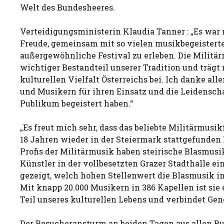
Welt des Bundesheeres.
Verteidigungsministerin Klaudia Tanner : „Es war 
Freude, gemeinsam mit so vielen musikbegeistert
außergewöhnliche Festival zu erleben. Die Militär
wichtiger Bestandteil unserer Tradition und trägt
kulturellen Vielfalt Österreichs bei. Ich danke al
und Musikern für ihren Einsatz und die Leidenschaf
Publikum begeistert haben.“
„Es freut mich sehr, dass das beliebte Militärmusik
18 Jahren wieder in der Steiermark stattgefunden
Profis der Militärmusik haben steirische Blasmus
Künstler in der vollbesetzten Grazer Stadthalle ei
gezeigt, welch hohen Stellenwert die Blasmusik i
Mit knapp 20.000 Musikern in 386 Kapellen ist sie
Teil unseres kulturellen Lebens und verbindet Gen
Der Besucheransturm an beiden Tagen aus allen B