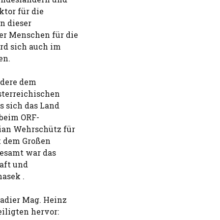
ktor für die
n dieser
der Menschen für die
rd sich auch im
en.
ndere dem
sterreichischen
s sich das Land
 beim ORF-
ian Wehrschütz für
t dem Großen
gesamt war das
aft und
asek .
adier Mag. Heinz
iligten hervor: