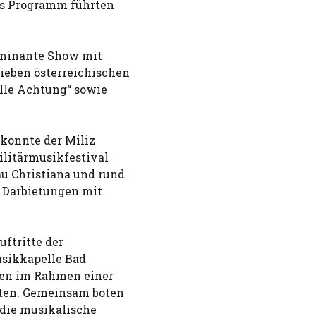
das Programm führten
lminante Show mit
ieben österreichischen
lle Achtung“ sowie
 konnte der Miliz
ilitärmusikfestival
u Christiana und rund
n Darbietungen mit
ftritte der
sikkapelle Bad
ken im Rahmen einer
rten. Gemeinsam boten
 die musikalische