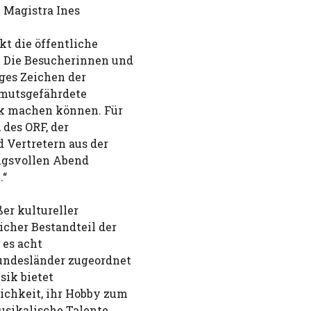
u Magistra Ines
t die öffentliche
. Die Besucherinnen und
ges Zeichen der
armutsgefährdete
k machen können. Für
 des ORF, der
 Vertretern aus der
ungsvollen Abend
.“
er kultureller
icher Bestandteil der
 es acht
undesländer zugeordnet
sik bietet
ichkeit, ihr Hobby zum
sikalische Talente,