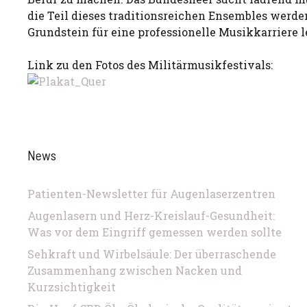
die Teil dieses traditionsreichen Ensembles werd
Grundstein für eine professionelle Musikkarriere 
Link zu den Fotos des Militärmusikfestivals:
News
Patienten-Newsletter für Augenlaserzentren
Augenlasern und Herz-Kreislauf-Gesundheit:
Was vor dem Eingriff gemessen werden sollte
Sehkraft und Wirbelsäule: Der überraschende
Zusammenhang zwischen Nacken und
Kurzsichtigkeit