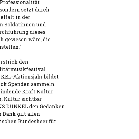
Professionalität
sondern setzt durch
elfalt in der
en Soldatinnen und
urchführung dieses
ch gewesen wäre, die
stellen.“
rstrich den
ilitärmusikfestival
KEL-Aktionsjahr bildet
weck Spenden sammeln.
bindende Kraft Kultur
, Kultur sichtbar
 INS DUNKEL den Gedanken
 Dank gilt allen
ischen Bundesheer für