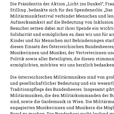
Die Präsidentin der Aktion „Licht ins Dunkel“, Fra
Stilling , bedankte sich für den Spendenerlös: „Das
Militärmusikfestival verbindet Menschen und lenk
Aufmerksamkeit auf die Bedeutung von Inklusion
Besucher setzen dabei mit ihrer Spende ein wichti
Solidarität und ermöglichen es, dass wir uns für 
Kinder und für Menschen mit Behinderungen star
diesen Einsatz des Österreichischen Bundesheeres,
Musikerinnen und Musiker, der Vertreterinnen und
Politik sowie aller Beteiligten, die diesen stimm
ermöglichten, möchten wir uns herzlich bedanken
Die österreichischen Militärmusiken sind von groß
und gesellschaftlicher Bedeutung und ein wesentl
Traditionspflege des Bundesheeres. Insgesamt gibt
Militärmusiken, die den Militärkommanden der B
sind, sowie die Gardemusik in Wien. Die Militärmu
engagierten Musikerinnen und Musikern die Mögl
Beruf zu machen. Das Bundesheer sucht laufend mu