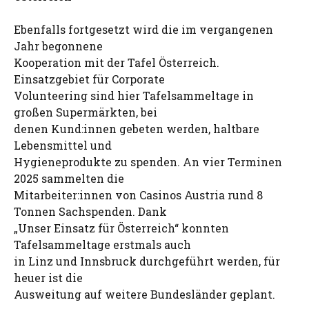
Ebenfalls fortgesetzt wird die im vergangenen
Jahr begonnene
Kooperation mit der Tafel Österreich.
Einsatzgebiet für Corporate
Volunteering sind hier Tafelsammeltage in
großen Supermärkten, bei
denen Kund:innen gebeten werden, haltbare
Lebensmittel und
Hygieneprodukte zu spenden. An vier Terminen
2025 sammelten die
Mitarbeiter:innen von Casinos Austria rund 8
Tonnen Sachspenden. Dank
„Unser Einsatz für Österreich“ konnten
Tafelsammeltage erstmals auch
in Linz und Innsbruck durchgeführt werden, für
heuer ist die
Ausweitung auf weitere Bundesländer geplant.