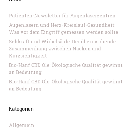
Patienten-Newsletter für Augenlaserzentren
Augenlasern und Herz-Kreislauf-Gesundheit:
Was vor dem Eingriff gemessen werden sollte
Sehkraft und Wirbelsäule: Der überraschende
Zusammenhang zwischen Nacken und
Kurzsichtigkeit
Bio-Hanf CBD Öle: Ökologische Qualität gewinnt
an Bedeutung
Bio-Hanf CBD Öle: Ökologische Qualität gewinnt
an Bedeutung
Kategorien
Allgemein