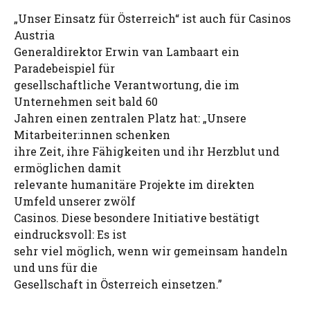
„Unser Einsatz für Österreich“ ist auch für Casinos
Austria
Generaldirektor Erwin van Lambaart ein
Paradebeispiel für
gesellschaftliche Verantwortung, die im
Unternehmen seit bald 60
Jahren einen zentralen Platz hat: „Unsere
Mitarbeiter:innen schenken
ihre Zeit, ihre Fähigkeiten und ihr Herzblut und
ermöglichen damit
relevante humanitäre Projekte im direkten
Umfeld unserer zwölf
Casinos. Diese besondere Initiative bestätigt
eindrucksvoll: Es ist
sehr viel möglich, wenn wir gemeinsam handeln
und uns für die
Gesellschaft in Österreich einsetzen.”