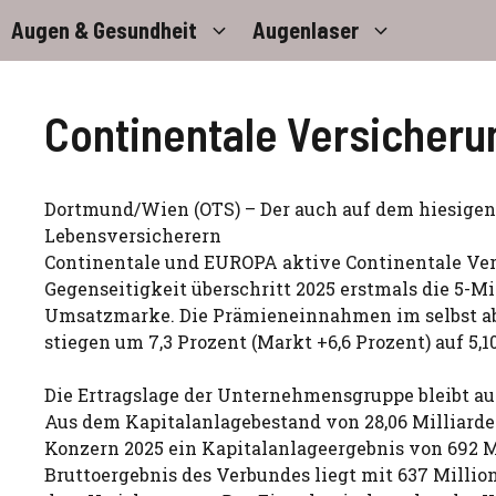
Zum
Augen & Gesundheit
Augenlaser
Inhalt
springen
Continentale Versicheru
Dortmund/Wien (OTS) – Der auch auf dem hiesigen
Lebensversicherern
Continentale und EUROPA aktive Continentale Ve
Gegenseitigkeit überschritt 2025 erstmals die 5-Mi
Umsatzmarke. Die Prämieneinnahmen im selbst a
stiegen um 7,3 Prozent (Markt +6,6 Prozent) auf 5,1
Die Ertragslage der Unternehmensgruppe bleibt a
Aus dem Kapitalanlagebestand von 28,06 Milliarden
Konzern 2025 ein Kapitalanlageergebnis von 692 M
Bruttoergebnis des Verbundes liegt mit 637 Million