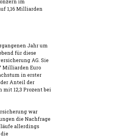
Konzern im
f 1,16 Milliarden
ergangenen Jahr um
ebend für diese
versicherung AG. Sie
7 Milliarden Euro
achstum in erster
 der Anteil der
mit 12,3 Prozent bei
ersicherung war
ungen die Nachfrage
läufe allerdings
 die