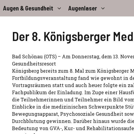
Zum
Augen & Gesundheit
Augenlaser
Inhalt
springen
Der 8. Königsberger Med
Bad Schönau (OTS) – Am Donnerstag, dem 13. Novem
Gesundheitsresort
Königsberg bereits zum 8. Mal zum Königsberger M
Fortbildungsveranstaltung fand wie gewohnt in 
Vortragsräumen statt und auch heuer folgte ein za
Fachpublikum der Einladung. Im Zuge einer Haus
die Teilnehmerinnen und Teilnehmer ein Bild vo
Einblicke in die medizinischen Schwerpunkte Stü
Bewegungsapparat, Psychosoziale Gesundheit sow
Durchblutung gewinnen. Darüber hinaus wurde di
Bedeutung von GVA-, Kur- und Rehabilitationsauf