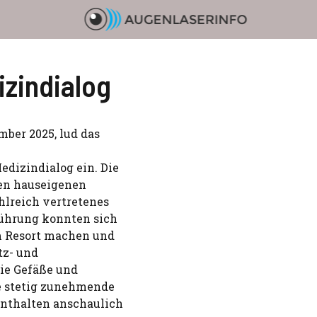
izindialog
ber 2025, lud das
edizindialog ein. Die
den hauseigenen
hlreich vertretenes
führung konnten sich
m Resort machen und
tz- und
ie Gefäße und
e stetig zunehmende
enthalten anschaulich