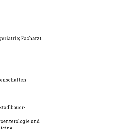
eriatrie; Facharzt
senschaften
Stadlbauer-
roenterologie und
dicine