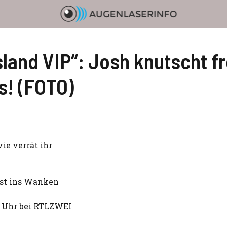
land VIP“: Josh knutscht fr
s! (FOTO)
ie verrät ihr
est ins Wanken
5 Uhr bei RTLZWEI