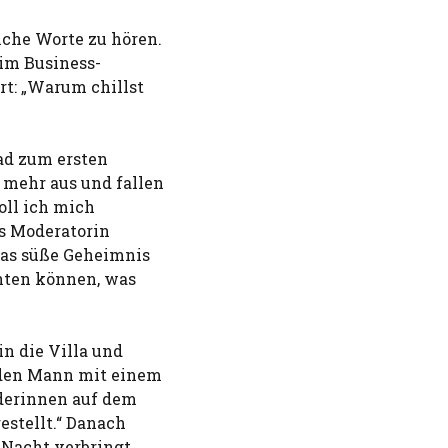
che Worte zu hören.
 im Business-
rt: „Warum chillst
ad zum ersten
 mehr aus und fallen
oll ich mich
ss Moderatorin
 das süße Geheimnis
chten können, was
n die Villa und
jeden Mann mit einem
nderinnen auf dem
gestellt.“ Danach
e Nacht verbringt