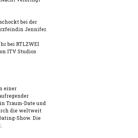
schockt bei der
zfeindin Jennifer.
 Uhr bei RTLZWEI
von ITV Studios
n einer
aufregender
ein Traum-Date und
urch die weltweit
 Dating-Show. Die
.