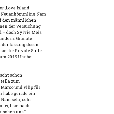
r ‚Love Island
ig! Neuankömmling Nam
bei den männlichen
nnen der Versuchung
 – doch Sylvie Meis
landern. Granate
 der fassungslosen
ie die Private Suite
um 20:15 Uhr bei
rscht schon
Stella zum
Marco und Filip für
h habe gerade ein
h Nam sehr, sehr
n legt sie nach:
wischen uns.“