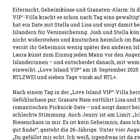
Eifersucht, Geheimküsse und Granaten-Alarm: In de
VIP‘-Villa kracht es schon nach Tag eins gewalt
hat ein Date mit Stella und Lisa und sorgt damit 
Islandern für Verunsicherung. Josh und Stella kö
nicht widerstehen und knutschen heimlich im Bad
verrät ihr Geheimnis wenig später den anderen Is
Laura küsst zum Einzug jeden Mann vor den Augen
Islanderinnen – und entscheidet danach, mit wem s
einweiht. „Love Island VIP“ am 18. September 2025 
RTLZWEI und sieben Tage vorab auf RTL+.
Nach einem Tag in der „Love Island VIP“-Villa her
Gefühlschaos pur: Granate Nam entführt Lisa und 
romantischen Picknick-Date – und sorgt damit bei 
schlechte Stimmung. Auch Jenny ist am Limit: „Ic
Riesenchaos in mir. Es ist kein Geheimnis, dass ic
gut finde!“, gesteht die 26-Jährige. Unter vier Auge
„Du gefällst mir echt. Ich weiß, irgendwas ist da z