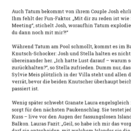
Auch Tatum bekommt von ihrem Couple Josh ehrli
Ihm fehlt der Fun-Faktor. „Mit dir zu reden ist wie
Meeting“, stichelt Josh, woraufhin Tatum explodie
du dann noch mit mir?!“
Während Tatum am Pool schmollt, kommt es im B
Knutsch-Schocker: Josh und Stella halten es nicht
übereinander her. „Ich hatte Lust darauf – warum s
zurückhalten?“, so Stella zufrieden. Dumm nur, da
Sylvie Meis plötzlich in der Villa steht und allen
verrät, bevor die beiden Knutscher überhaupt bei
passiert ist.
Wenig später schwebt Granate Laura engelsgleich i
sorgt für den nächsten Paukenschlag. Sie testet 
Kuss – live vor den Augen der fassungslosen Isla
Balkon. Lauras Fazit: „Geil, so habe ich mir das vor
darf sie entscheiden, mit welchem Islander sie di