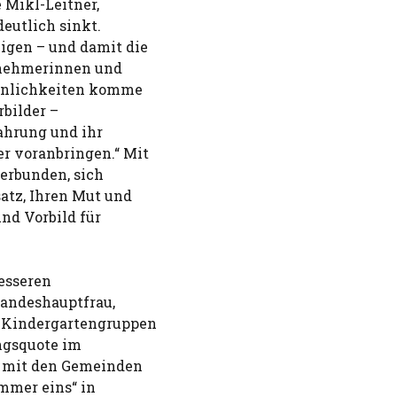
 Mikl-Leitner,
 deutlich sinkt.
igen – und damit die
itnehmerinnen und
sönlichkeiten komme
rbilder –
fahrung und ihr
r voranbringen.“ Mit
verbunden, sich
atz, Ihren Mut und
nd Vorbild für
esseren
Landeshauptfrau,
r Kindergartengruppen
ungsquote im
m mit den Gemeinden
mmer eins“ in