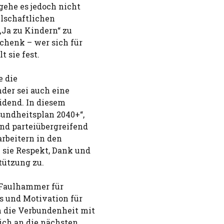
ehe es jedoch nicht
llschaftlichen
Ja zu Kindern“ zu
chenk – wer sich für
 sie fest.
e die
nder sei auch eine
idend. In diesem
undheitsplan 2040+“,
nd parteiübergreifend
rbeitern in den
 sie Respekt, Dank und
tützung zu.
h Faulhammer für
s und Motivation für
 die Verbundenheit mit
ich an die nächsten