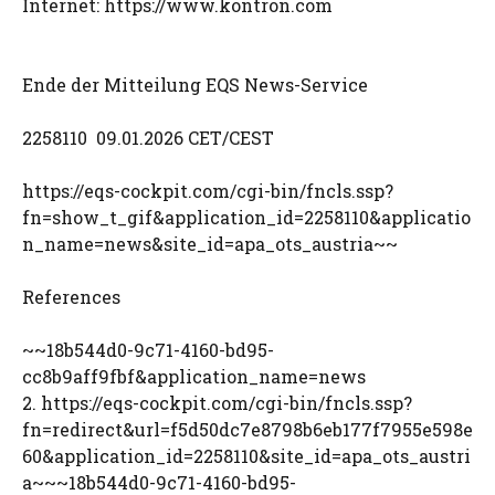
Internet: https://www.kontron.com
Ende der Mitteilung EQS News-Service
2258110 09.01.2026 CET/CEST
https://eqs-cockpit.com/cgi-bin/fncls.ssp?
fn=show_t_gif&application_id=2258110&applicatio
n_name=news&site_id=apa_ots_austria~~
References
~~18b544d0-9c71-4160-bd95-
cc8b9aff9fbf&application_name=news
2. https://eqs-cockpit.com/cgi-bin/fncls.ssp?
fn=redirect&url=f5d50dc7e8798b6eb177f7955e598e
60&application_id=2258110&site_id=apa_ots_austri
a~~~18b544d0-9c71-4160-bd95-