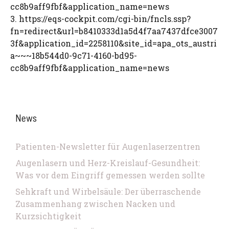
cc8b9aff9fbf&application_name=news
3. https://eqs-cockpit.com/cgi-bin/fncls.ssp?
fn=redirect&url=b8410333d1a5d4f7aa7437dfce3007
3f&application_id=2258110&site_id=apa_ots_austri
a~~~18b544d0-9c71-4160-bd95-
cc8b9aff9fbf&application_name=news
News
Patienten-Newsletter für Augenlaserzentren
Augenlasern und Herz-Kreislauf-Gesundheit:
Was vor dem Eingriff gemessen werden sollte
Sehkraft und Wirbelsäule: Der überraschende
Zusammenhang zwischen Nacken und
Kurzsichtigkeit