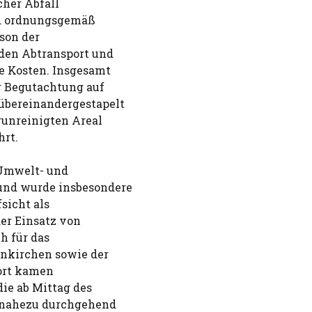
cher Abfall
nd ordnungsgemäß
son der
 den Abtransport und
ne Kosten. Insgesamt
r Begutachtung auf
übereinandergestapelt
runreinigten Areal
hrt.
 Umwelt- und
und wurde insbesondere
sicht als
er Einsatz von
h für das
nkirchen sowie der
ort kamen
ie ab Mittag des
n nahezu durchgehend