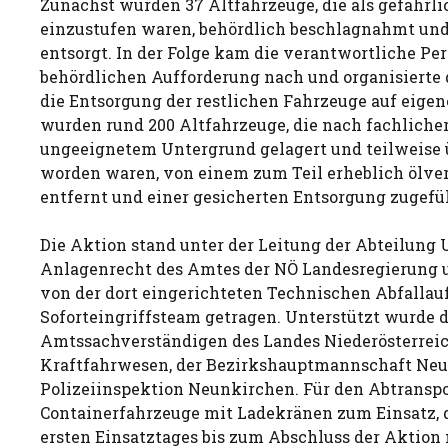
Zunächst wurden 37 Altfahrzeuge, die als gefährli
einzustufen waren, behördlich beschlagnahmt u
entsorgt. In der Folge kam die verantwortliche Per
behördlichen Aufforderung nach und organisierte
die Entsorgung der restlichen Fahrzeuge auf eige
wurden rund 200 Altfahrzeuge, die nach fachliche
ungeeignetem Untergrund gelagert und teilweise 
worden waren, von einem zum Teil erheblich ölve
entfernt und einer gesicherten Entsorgung zugefü
Die Aktion stand unter der Leitung der Abteilung
Anlagenrecht des Amtes der NÖ Landesregierung 
von der dort eingerichteten Technischen Abfallauf
Soforteingriffsteam getragen. Unterstützt wurde d
Amtssachverständigen des Landes Niederösterreic
Kraftfahrwesen, der Bezirkshauptmannschaft Neu
Polizeiinspektion Neunkirchen. Für den Abtransp
Containerfahrzeuge mit Ladekränen zum Einsatz, d
ersten Einsatztages bis zum Abschluss der Aktio