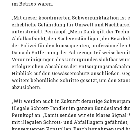
im Betrieb waren.
„Mit dieser koordinierten Schwerpunktaktion ist e
erhebliche Gefährdung für Umwelt und Nachbarscha
unterstreicht Pernkopf. „Mein Dank gilt der Tech
Abfallaufsicht, den Sachverständigen, der Bezir
der Polizei für den konsequenten, professionellen E
Da nach Entfernung der Fahrzeuge teilweise berei
Verunreinigungen des Untergrundes sichtbar wurd
erfolgreichen Abschluss der Entsorgungsmaßnah
Hinblick auf den Gewässerschutz anschließen. Ge
weitere behördliche Schritte gesetzt, um den Stan
abzusichern.
„Wir werden auch in Zukunft derartige Schwerpu
illegale Schrott-Tandler im ganzen Bundesland du
Pernkopf an. „Damit senden wir ein klares Signal
mit illegalen Schrott- und Abfalllagern gefährdet,
konsequenten Kontrollen, Beschlagnahmen und h