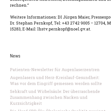
rechnen.“
Weitere Informationen: DI Jürgen Maier, Pressespr
Dr. Stephan Pernkopf, Tel: +43 2742 9005 – 12704, M
15283, E-Mail:
lhstv.pernkopf@noel.gv.at
.
News
Patienten-Newsletter für Augenlaserzentren
Augenlasern und Herz-Kreislauf-Gesundheit:
Was vor dem Eingriff gemessen werden sollte
Sehkraft und Wirbelsäule: Der überraschende
Zusammenhang zwischen Nacken und
Kurzsichtigkeit