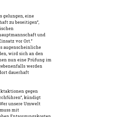
s gelungen, eine
ft zu beseitigen“,
nischen
kshauptmannschaft und
insatz vor Ort.“
ts augenscheinliche
en, wird sich an den
men nun eine Prüfung im
gebenenfalls werden
dort dauerhaft
nktaktionen gegen
rchführen“, kündigt
: Wer unsere Umwelt
 muss mit
ohen Entsorgungskosten