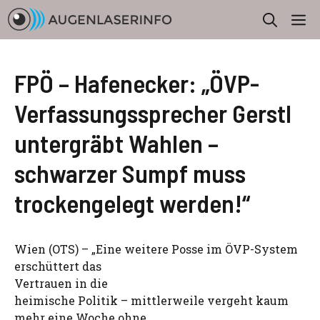
Zum
M
Inhalt
springen
FPÖ – Hafenecker: „ÖVP-
Verfassungssprecher Gerstl
untergräbt Wahlen –
schwarzer Sumpf muss
trockengelegt werden!“
Wien (OTS) – „Eine weitere Posse im ÖVP-System
erschüttert das
Vertrauen in die
heimische Politik – mittlerweile vergeht kaum
mehr eine Woche ohne