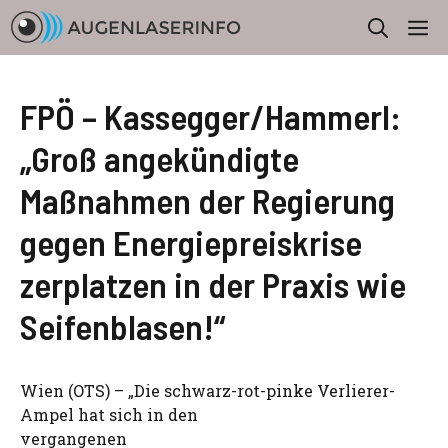
Zum
M
Inhalt
springen
FPÖ – Kassegger/Hammerl:
„Groß angekündigte
Maßnahmen der Regierung
gegen Energiepreiskrise
zerplatzen in der Praxis wie
Seifenblasen!“
Wien (OTS) – „Die schwarz-rot-pinke Verlierer-
Ampel hat sich in den
vergangenen