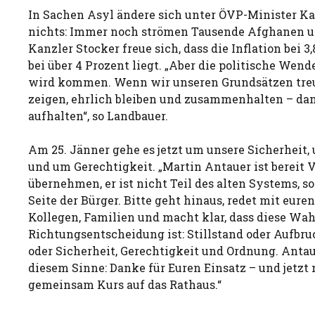
In Sachen Asyl ändere sich unter ÖVP-Minister Ka
nichts: Immer noch strömen Tausende Afghanen un
Kanzler Stocker freue sich, dass die Inflation bei 
bei über 4 Prozent liegt. „Aber die politische Wen
wird kommen. Wenn wir unseren Grundsätzen treu
zeigen, ehrlich bleiben und zusammenhalten – d
aufhalten“, so Landbauer.
Am 25. Jänner gehe es jetzt um unsere Sicherheit,
und um Gerechtigkeit. „Martin Antauer ist bereit
übernehmen, er ist nicht Teil des alten Systems, s
Seite der Bürger. Bitte geht hinaus, redet mit eure
Kollegen, Familien und macht klar, dass diese Wah
Richtungsentscheidung ist: Stillstand oder Aufbru
oder Sicherheit, Gerechtigkeit und Ordnung. Antaue
diesem Sinne: Danke für Euren Einsatz – und jetz
gemeinsam Kurs auf das Rathaus.“