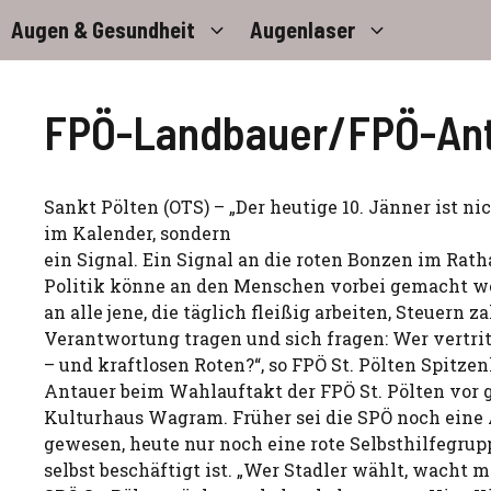
Zum
Augen & Gesundheit
Augenlaser
Inhalt
springen
FPÖ-Landbauer/FPÖ-Anta
Sankt Pölten (OTS) – „Der heutige 10. Jänner ist ni
im Kalender, sondern
ein Signal. Ein Signal an die roten Bonzen im Ratha
Politik könne an den Menschen vorbei gemacht we
an alle jene, die täglich fleißig arbeiten, Steuern z
Verantwortung tragen und sich fragen: Wer vertrit
– und kraftlosen Roten?“, so FPÖ St. Pölten Spitz
Antauer beim Wahlauftakt der FPÖ St. Pölten vor
Kulturhaus Wagram. Früher sei die SPÖ noch eine 
gewesen, heute nur noch eine rote Selbsthilfegrupp
selbst beschäftigt ist. „Wer Stadler wählt, wacht mi