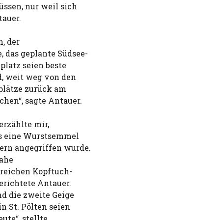
ssen, nur weil sich
tauer.
, der
, das geplante Südsee-
platz seien beste
d, weit weg von den
kplätze zurück am
hen“, sagte Antauer.
erzählte mir,
ns eine Wurstsemmel
ern angegriffen wurde.
nahe
lreichen Kopftuch-
erichtete Antauer.
nd die zweite Geige
n St. Pölten seien
ute“, stellte