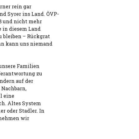
rner rein gar
d Syrer ins Land. ÖVP-
3,8 und nicht mehr
de in diesem Land
 bleiben – Rückgrat
ann kann uns niemand
 unsere Familien
 Verantwortung zu
ondern auf der
n Nachbarn,
l eine
ch. Altes System
r oder Stadler. In
t nehmen wir