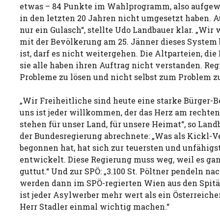
etwas – 84 Punkte im Wahlprogramm, also aufgew
in den letzten 20 Jahren nicht umgesetzt haben.
nur ein Gulasch“, stellte Udo Landbauer klar. „W
mit der Bevölkerung am 25. Jänner dieses System 
ist, darf es nicht weitergehen. Die Altparteien, di
sie alle haben ihren Auftrag nicht verstanden. Reg
Probleme zu lösen und nicht selbst zum Problem z
„Wir Freiheitliche sind heute eine starke Bürger-
uns ist jeder willkommen, der das Herz am rechten
stehen für unser Land, für unsere Heimat“, so Land
der Bundesregierung abrechnete: „Was als Kickl-
begonnen hat, hat sich zur teuersten und unfähig
entwickelt. Diese Regierung muss weg, weil es gan
guttut.“ Und zur SPÖ: „3.100 St. Pöltner pendeln n
werden dann im SPÖ-regierten Wien aus den Spitä
ist jeder Asylwerber mehr wert als ein Österreiche
Herr Stadler einmal wichtig machen.“