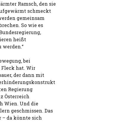
ärmter Ramsch, den sie
 Aufgewärmt schmeckt
ir werden gemeinsam
brechen. So wie es
e Bundesregierung,
ieren heißt
u werden.“
Bewegung, bei
 Fleck hat. Wir
bauer, der dann mit
Verhinderungskonstrukt
sten Regierung
z Österreich
ach Wien. Und die
lern geschmissen. Das
r – da könnte sich