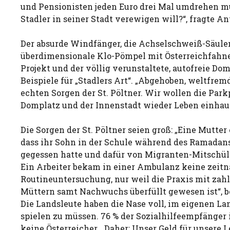
und Pensionisten jeden Euro drei Mal umdrehen mü
Stadler in seiner Stadt verewigen will?“, fragte An
Der absurde Windfänger, die Achselschweiß-Säulen
überdimensionale Klo-Pömpel mit Österreichfahne
Projekt und der völlig verunstaltete, autofreie Dom
Beispiele für „Stadlers Art“. „Abgehoben, weltfrem
echten Sorgen der St. Pöltner. Wir wollen die Par
Domplatz und der Innenstadt wieder Leben einhauc
Die Sorgen der St. Pöltner seien groß: „Eine Mutter 
dass ihr Sohn in der Schule während des Ramada
gegessen hatte und dafür von Migranten-Mitschül
Ein Arbeiter bekam in einer Ambulanz keine zeit
Routineuntersuchung, nur weil die Praxis mit zah
Müttern samt Nachwuchs überfüllt gewesen ist“, b
Die Landsleute haben die Nase voll, im eigenen La
spielen zu müssen. 76 % der Sozialhilfeempfänger i
keine Österreicher. „Daher: Unser Geld für unsere Le