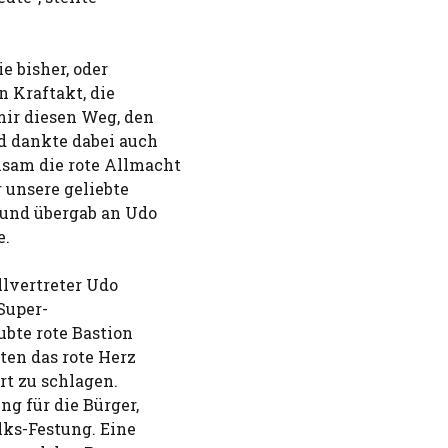
e bisher, oder
n Kraftakt, die
mir diesen Weg, den
d dankte dabei auch
nsam die rote Allmacht
r unsere geliebte
 und übergab an Udo
e.
lvertreter Udo
Super-
ubte rote Bastion
ten das rote Herz
rt zu schlagen.
ng für die Bürger,
lks-Festung. Eine