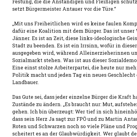
Festung, die die Anständigen und Fleißigen schütz
setzt Bürgermeister Antauer vor die Türe.“
„Mit uns Freiheitlichen wird es keine faulen Kom
dafür eine Koalition mit dem Bürger. Das ist unser
Jänner. Es ist an Zeit, diese links-ideologische Geis
Stadt zu beenden. Es ist ein Irrsinn, wofür in diese
ausgegeben wird, während Alleinerzieherinnen u
Sozialmarkt stehen. Was ist aus dieser Sozialdem
Eine einst stolze Arbeiterpartei, die heute nur meh
Politik macht und jeden Tag ein neues Geschlecht e
Landbauer.
Das Gute sei, dass jeder einzelne Bürger die Kraft h
Zustände zu ändern. „Es braucht nur: Mut, aufsteh
gehen. Ich bin überzeugt: Wer tief in sich hineinhör
dass sein Herz Ja sagt zur FPÖ und zu Martin Anta
Roten und Schwarzen noch so viele Pläne und Pr
scheitert es an der Glaubwürdigkeit. Wer glaubt 