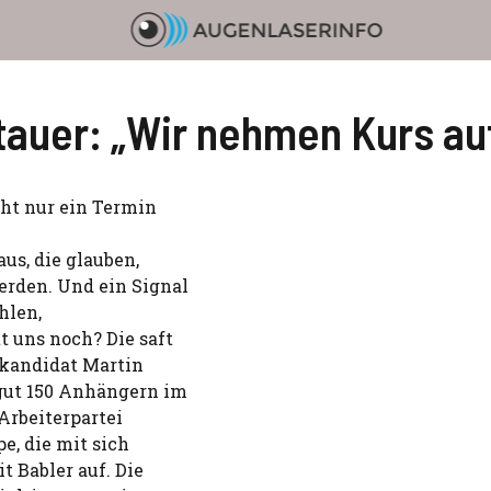
uer: „Wir nehmen Kurs auf
cht nur ein Termin
us, die glauben,
rden. Und ein Signal
ahlen,
t uns noch? Die saft
enkandidat Martin
 gut 150 Anhängern im
Arbeiterpartei
e, die mit sich
t Babler auf. Die