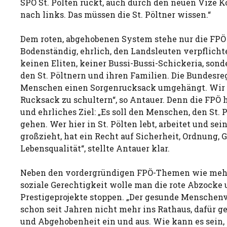
SPÖ St. Pölten rückt, auch durch den neuen Vize K
nach links. Das müssen die St. Pöltner wissen.“
Dem roten, abgehobenen System stehe nur die FPÖ
Bodenständig, ehrlich, den Landsleuten verpflichte
keinen Eliten, keiner Bussi-Bussi-Schickeria, son
den St. Pöltnern und ihren Familien. Die Bundesre
Menschen einen Sorgenrucksack umgehängt. Wir si
Rucksack zu schultern“, so Antauer. Denn die FPÖ 
und ehrliches Ziel: „Es soll den Menschen, den St. 
gehen. Wer hier in St. Pölten lebt, arbeitet und sei
großzieht, hat ein Recht auf Sicherheit, Ordnung, 
Lebensqualität“, stellte Antauer klar.
Neben den vordergründigen FPÖ-Themen wie mehr
soziale Gerechtigkeit wolle man die rote Abzocke 
Prestigeprojekte stoppen. „Der gesunde Menschenv
schon seit Jahren nicht mehr ins Rathaus, dafür 
und Abgehobenheit ein und aus. Wie kann es sein, 