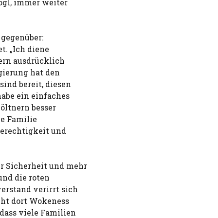
ögl, immer weiter
 gegenüber:
t. „Ich diene
dern ausdrücklich
gierung hat den
nd bereit, diesen
habe ein einfaches
Pöltnern besser
ne Familie
Gerechtigkeit und
 Sicherheit und mehr
und die roten
erstand verirrt sich
geht dort Wokeness
dass viele Familien