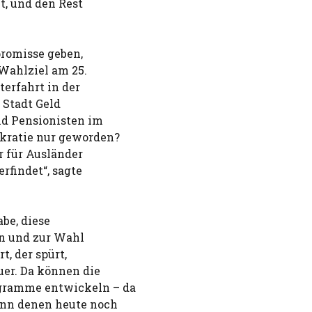
t, und den Rest
promisse geben,
 Wahlziel am 25.
terfahrt in der
r Stadt Geld
nd Pensionisten im
okratie nur geworden?
r für Ausländer
rfindet“, sagte
abe, diese
en und zur Wahl
t, der spürt,
uer. Da können die
ogramme entwickeln – da
denn denen heute noch