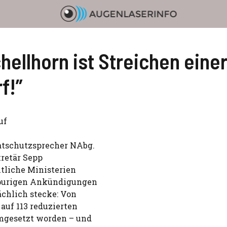
chellhorn ist Streichen ei
f!”
uf
atschutzsprecher NAbg.
retär Sepp
mtliche Ministerien
ßspurigen Ankündigungen
ächlich stecke: Von
uf 113 reduzierten
mgesetzt worden – und