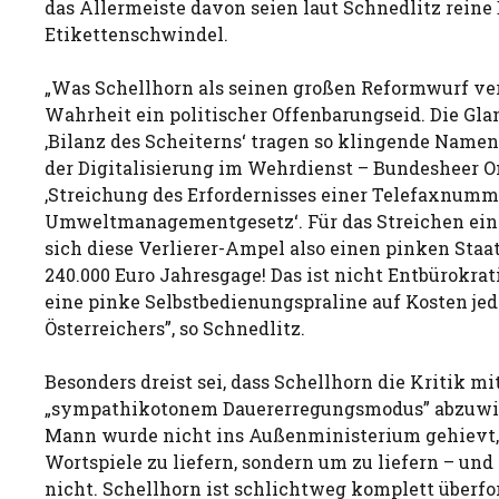
das Allermeiste davon seien laut Schnedlitz reine 
Etikettenschwindel.
„Was Schellhorn als seinen großen Reformwurf verk
Wahrheit ein politischer Offenbarungseid. Die Gla
‚Bilanz des Scheiterns‘ tragen so klingende Namen
der Digitalisierung im Wehrdienst – Bundesheer On
‚Streichung des Erfordernisses einer Telefaxnumm
Umweltmanagementgesetz‘. Für das Streichen ein
sich diese Verlierer-Ampel also einen pinken Staa
240.000 Euro Jahresgage! Das ist nicht Entbürokrati
eine pinke Selbstbedienungspraline auf Kosten jed
Österreichers”, so Schnedlitz.
Besonders dreist sei, dass Schellhorn die Kritik mi
„sympathikotonem Dauererregungsmodus” abzuwie
Mann wurde nicht ins Außenministerium gehievt,
Wortspiele zu liefern, sondern um zu liefern – und 
nicht. Schellhorn ist schlichtweg komplett überfo