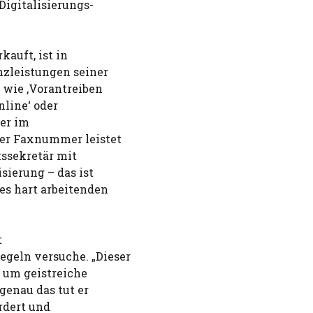
Digitalisierungs-
auft, ist in
nzleistungen seiner
 wie ‚Vorantreiben
line‘ oder
er im
er Faxnummer leistet
tssekretär mit
sierung – das ist
es hart arbeitenden
t
geln versuche. „Dieser
 um geistreiche
genau das tut er
rdert und