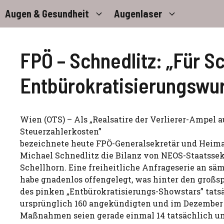
Zum
Augen & Gesundheit
Augenlaser
Inhalt
springen
FPÖ – Schnedlitz: „Für S
Entbürokratisierungswur
Wien (OTS) – Als „Realsatire der Verlierer-Ampel a
Steuerzahlerkosten”
bezeichnete heute FPÖ-Generalsekretär und Heim
Michael Schnedlitz die Bilanz von NEOS-Staatssek
Schellhorn. Eine freiheitliche Anfrageserie an sä
habe gnadenlos offengelegt, was hinter den gro
des pinken „Entbürokratisierungs-Showstars” tats
ursprünglich 160 angekündigten und im Dezember a
Maßnahmen seien gerade einmal 14 tatsächlich u