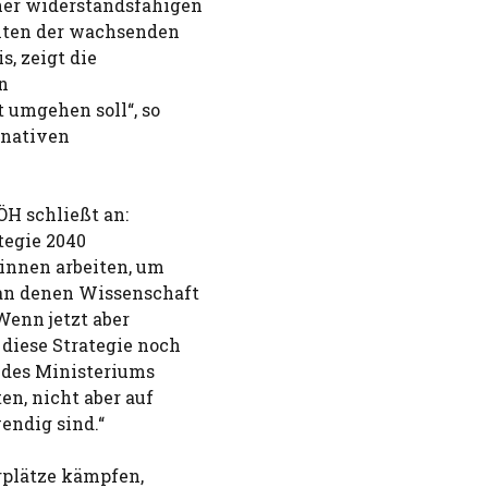
ner widerstandsfähigen
eiten der wachsenden
, zeigt die
n
 umgehen soll“, so
rnativen
H schließt an:
tegie 2040
_innen arbeiten, um
 an denen Wissenschaft
Wenn jetzt aber
diese Strategie noch
 des Ministeriums
n, nicht aber auf
endig sind.“
rplätze kämpfen,