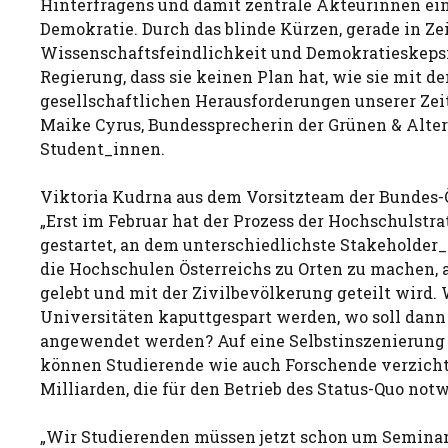
Hinterfragens und damit zentrale Akteurinnen ei
Demokratie. Durch das blinde Kürzen, gerade in Z
Wissenschaftsfeindlichkeit und Demokratieskepsis
Regierung, dass sie keinen Plan hat, wie sie mit de
gesellschaftlichen Herausforderungen unserer Zeit
Maike Cyrus, Bundessprecherin der Grünen & Alte
Student_innen.
Viktoria Kudrna aus dem Vorsitzteam der Bundes-Ö
„Erst im Februar hat der Prozess der Hochschulstra
gestartet, an dem unterschiedlichste Stakeholder
die Hochschulen Österreichs zu Orten zu machen,
gelebt und mit der Zivilbevölkerung geteilt wird. 
Universitäten kaputtgespart werden, wo soll dann 
angewendet werden? Auf eine Selbstinszenierung
können Studierende wie auch Forschende verzichte
Milliarden, die für den Betrieb des Status-Quo notw
„Wir Studierenden müssen jetzt schon um Semina