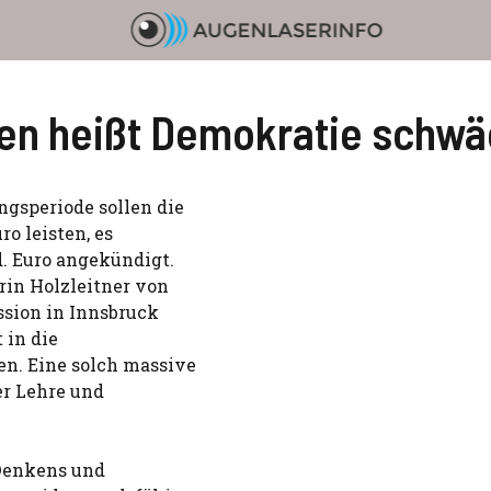
en heißt Demokratie schw
ngsperiode sollen die
o leisten, es
d. Euro angekündigt.
rin Holzleitner von
ssion in Innsbruck
 in die
n. Eine solch massive
er Lehre und
 Denkens und