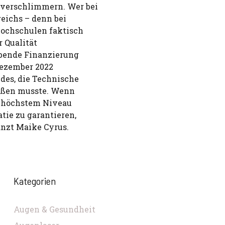
verschlimmern. Wer bei
reichs – denn bei
Hochschulen faktisch
r Qualität
ibende Finanzierung
Dezember 2022
des, die Technische
ießen musste. Wenn
f höchstem Niveau
ie zu garantieren,
änzt Maike Cyrus.
Kategorien
Augen & Gesundheit