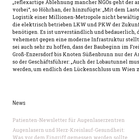
„reflexartige Ablehnung mancher NGOs geht der an
vorbei“, so Höhrhan, der hinzufügte: „Mit dem Las
Logistik einer Millionen-Metropole nicht bewältig
die elektrisch betrieben LKW und PKW der Zukun
benötigen. Es ist unverständlich und bedauerlich, 
vehement gegen eine moderne Infrastruktur stellt
sei auch sehr zu hoffen, dass der Baubeginn im Fr
Groß-Enzersdorf bis Knoten Süßenbrunn nur der A
so der Geschäftsführer: „Auch der Lobautunnel mu
werden, um endlich den Lückenschluss um Wien z
News
Patienten-Newsletter für Augenlaserzentren
Augenlasern und Herz-Kreislauf-Gesundheit:
Was vor dem Eingriff gemessen werden sollte