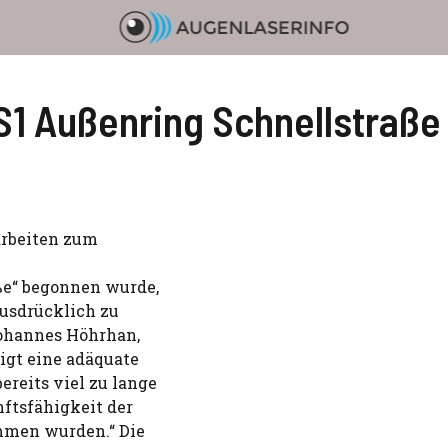
S1 Außenring Schnellstraße 
arbeiten zum
ße“ begonnen wurde,
ausdrücklich zu
Johannes Höhrhan,
igt eine adäquate
reits viel zu lange
nftsfähigkeit der
ommen wurden.“ Die