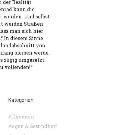
 der Realität
tenrad kann die
t werden. Und selbst
ft werden Straßen
dass man sich hier
.“ In diesem Sinne
eilandabschnitt von
nfang bleiben werde,
ss zügig umgesetzt
u vollenden!“
Kategorien
Allgemein
Augen & Gesundheit