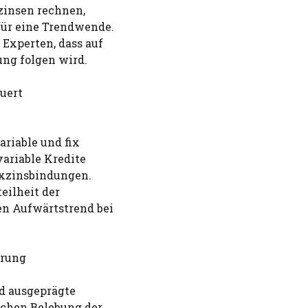
zinsen rechnen,
für eine Trendwende.
Experten, dass auf
ung folgen wird.
euert
ariable und fix
ariable Kredite
ixzinsbindungen.
eilheit der
en Aufwärtstrend bei
erung
d ausgeprägte
ichen Belebung der