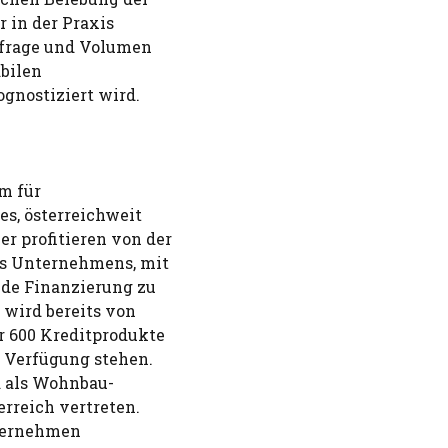
 in der Praxis
hfrage und Volumen
abilen
nostiziert wird.
m für
s, österreichweit
r profitieren von der
es Unternehmens, mit
nde Finanzierung zu
 wird bereits von
r 600 Kreditprodukte
r Verfügung stehen.
a als Wohnbau-
erreich vertreten.
nternehmen