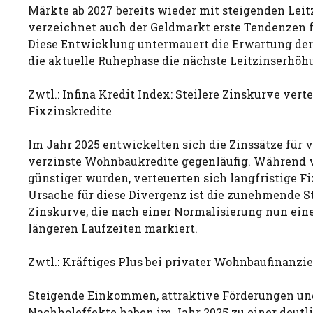
Märkte ab 2027 bereits wieder mit steigenden Leit
verzeichnet auch der Geldmarkt erste Tendenzen 
Diese Entwicklung untermauert die Erwartung der 
die aktuelle Ruhephase die nächste Leitzinserhöh
Zwtl.: Infina Kredit Index: Steilere Zinskurve vert
Fixzinskredite
Im Jahr 2025 entwickelten sich die Zinssätze für v
verzinste Wohnbaukredite gegenläufig. Während v
günstiger wurden, verteuerten sich langfristige F
Ursache für diese Divergenz ist die zunehmende St
Zinskurve, die nach einer Normalisierung nun ein
längeren Laufzeiten markiert.
Zwtl.: Kräftiges Plus bei privater Wohnbaufinanzi
Steigende Einkommen, attraktive Förderungen un
Nachholeffekte haben im Jahr 2025 zu einer deutl