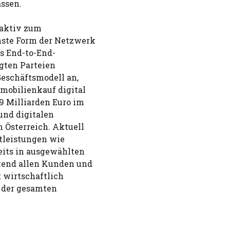
ssen.
e aktiv zum
nste Form der Netzwerk
es End-to-End-
igten Parteien
Geschäftsmodell an,
mobilienkauf digital
9 Milliarden Euro im
 und digitalen
 Österreich. Aktuell
stleistungen wie
eits in ausgewählten
kend allen Kunden und
t wirtschaftlich
 der gesamten