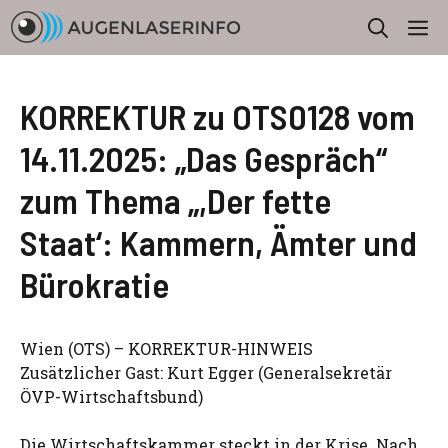
Zum
M
Inhalt
springen
KORREKTUR zu OTS0128 vom
14.11.2025: „Das Gespräch“
zum Thema „,Der fette
Staat‘: Kammern, Ämter und
Bürokratie
Wien (OTS) – KORREKTUR-HINWEIS
Zusätzlicher Gast: Kurt Egger (Generalsekretär
ÖVP-Wirtschaftsbund)
Die Wirtschaftskammer steckt in der Krise. Nach