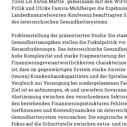
Tirols LH Anton Mattle , gemeinsam mit den WIF
Pitlik und Ulrike Famira-Mühlberger die Ergebniss
Landesfinanzreferenten-Konferenz beauftragten S
des österreichischen Gesundheitssystems.
Problemstellung der präsentierten Studie: Die staa
Gesundheitsausgaben stellen die Fiskalpolitik vo
Herausforderungen. Das österreichische Gesundhei
hohe Komplexität und starke Fragmentierung der
Finanzierungsverantwortlichkeiten charakterisie
ist, dass im gegenwärtigen System starke Anreize 
(teuren) Krankenhauskapazitäten und der Spital
Vergleich zur Versorgung bei niedergelassenen Fa
Ziel ist es aufzuzeigen, ob und inwiefern Governa
Abstimmung zwischen den verschiedenen Sektore
den bestehenden Finanzierungsstrukturen Fehlst
Ineffizienzen und Kostendynamiken im österreic
Gesundheitssystem verursachen. Die empirische A
Fokus auf die Schnittstelle zwischen extra- und i