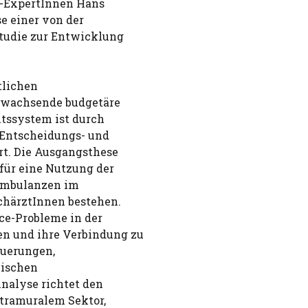
O-ExpertInnen Hans
e einer von der
tudie zur Entwicklung
tlichen
r wachsende budgetäre
tssystem ist durch
 Entscheidungs- und
rt. Die Ausgangsthese
für eine Nutzung der
sambulanzen im
chärztInnen bestehen.
nce-Probleme in der
n und ihre Verbindung zu
euerungen,
hischen
nalyse richtet den
ntramuralem Sektor,