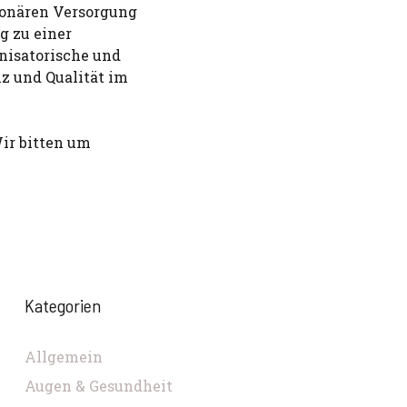
ionären Versorgung
g zu einer
nisatorische und
nz und Qualität im
ir bitten um
Kategorien
Allgemein
Augen & Gesundheit