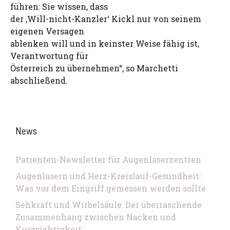
führen: Sie wissen, dass
der ,Will-nicht-Kanzler‘ Kickl nur von seinem
eigenen Versagen
ablenken will und in keinster Weise fähig ist,
Verantwortung für
Österreich zu übernehmen“, so Marchetti
abschließend.
News
Patienten-Newsletter für Augenlaserzentren
Augenlasern und Herz-Kreislauf-Gesundheit:
Was vor dem Eingriff gemessen werden sollte
Sehkraft und Wirbelsäule: Der überraschende
Zusammenhang zwischen Nacken und
Kurzsichtigkeit