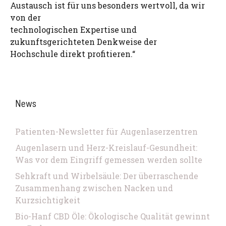
Austausch ist für uns besonders wertvoll, da wir
von der
technologischen Expertise und
zukunftsgerichteten Denkweise der
Hochschule direkt profitieren.“
News
Patienten-Newsletter für Augenlaserzentren
Augenlasern und Herz-Kreislauf-Gesundheit:
Was vor dem Eingriff gemessen werden sollte
Sehkraft und Wirbelsäule: Der überraschende
Zusammenhang zwischen Nacken und
Kurzsichtigkeit
Bio-Hanf CBD Öle: Ökologische Qualität gewinnt