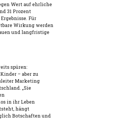
egen Wert auf ehrliche
nd 31 Prozent
 Ergebnisse. Für
chtbare Wirkung werden
uen und langfristige
eits spüren:
Kinder – aber zu
sleiter Marketing
schland. „Sie
en
os in ihr Leben
tsteht, hängt
glich Botschaften und