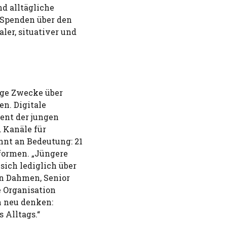
d alltägliche
 Spenden über den
ler, situativer und
ge Zwecke über
en. Digitale
zent der jungen
 Kanäle für
nt an Bedeutung: 21
formen. „Jüngere
sich lediglich über
rn Dahmen, Senior
 Organisation
n neu denken:
s Alltags.“