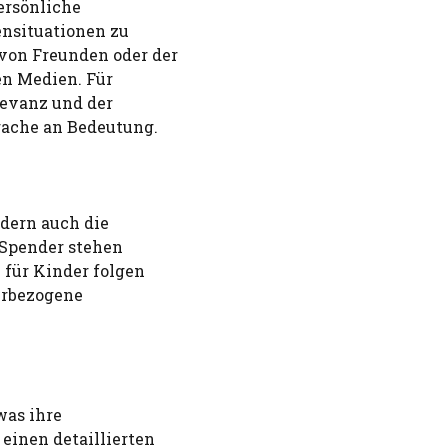
persönliche
ensituationen zu
von Freunden oder der
en Medien. Für
levanz und der
rache an Bedeutung.
ndern auch die
 Spender stehen
e für Kinder folgen
erbezogene
as ihre
einen detaillierten