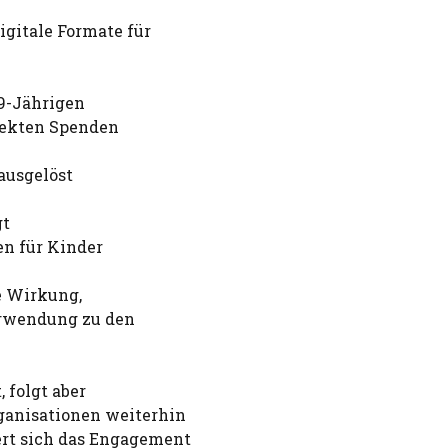
igitale Formate für
39-Jährigen
rekten Spenden
ausgelöst
gt
en für Kinder
e Wirkung,
erwendung zu den
 folgt aber
ganisationen weiterhin
ert sich das Engagement