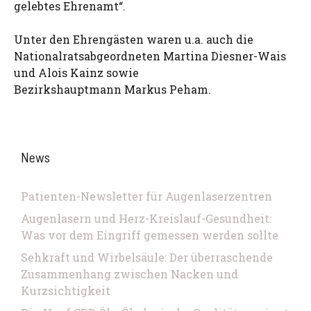
gelebtes Ehrenamt“.
Unter den Ehrengästen waren u.a. auch die
Nationalratsabgeordneten Martina Diesner-Wais
und Alois Kainz sowie
Bezirkshauptmann Markus Peham.
News
Patienten-Newsletter für Augenlaserzentren
Augenlasern und Herz-Kreislauf-Gesundheit:
Was vor dem Eingriff gemessen werden sollte
Sehkraft und Wirbelsäule: Der überraschende
Zusammenhang zwischen Nacken und
Kurzsichtigkeit