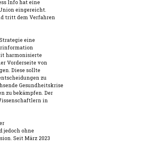
ss Info hat eine
Union eingereicht.
d tritt dem Verfahren
Strategie eine
erinformation
eit harmonisierte
er Vorderseite von
en. Diese sollte
fentscheidungen zu
hsende Gesundheitskrise
en zu bekämpfen. Der
issenschaftlern in
er
d jedoch ohne
ion. Seit März 2023