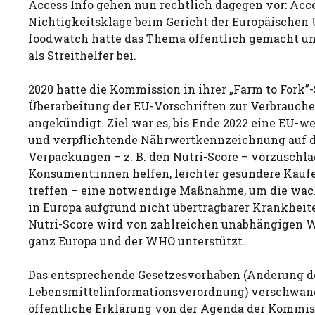
Access Info gehen nun rechtlich dagegen vor: Acce
Nichtigkeitsklage beim Gericht der Europäischen 
foodwatch hatte das Thema öffentlich gemacht un
als Streithelfer bei.
2020 hatte die Kommission in ihrer „Farm to Fork”-
Überarbeitung der EU-Vorschriften zur Verbrauch
angekündigt. Ziel war es, bis Ende 2022 eine EU-w
und verpflichtende Nährwertkennzeichnung auf d
Verpackungen – z. B. den Nutri-Score – vorzuschlag
Konsument:innen helfen, leichter gesündere Kau
treffen – eine notwendige Maßnahme, um die wac
in Europa aufgrund nicht übertragbarer Krankheit
Nutri-Score wird von zahlreichen unabhängigen W
ganz Europa und der WHO unterstützt.
Das entsprechende Gesetzesvorhaben (Änderung d
Lebensmittelinformationsverordnung) verschwan
öffentliche Erklärung von der Agenda der Kommiss