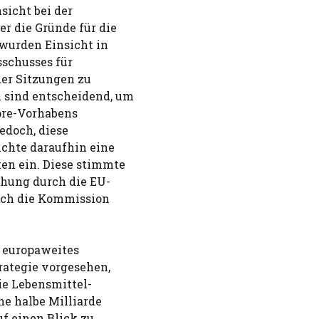
icht bei der
r die Gründe für die
wurden Einsicht in
schusses für
der Sitzungen zu
 sind entscheidend, um
ore-Vorhabens
edoch, diese
chte daraufhin eine
en ein. Diese stimmte
chung durch die EU-
sich die Kommission
 europaweites
rategie vorgesehen,
ie Lebensmittel-
ne halbe Milliarde
f einen Blick zu