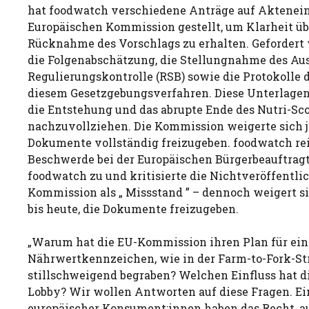
hat foodwatch verschiedene Anträge auf Akteneins
Europäischen Kommission gestellt, um Klarheit übe
Rücknahme des Vorschlags zu erhalten. Gefordert 
die Folgenabschätzung, die Stellungnahme des Aus
Regulierungskontrolle (RSB) sowie die Protokolle 
diesem Gesetzgebungsverfahren. Diese Unterlagen
die Entstehung und das abrupte Ende des Nutri-Sc
nachzuvollziehen. Die Kommission weigerte sich j
Dokumente vollständig freizugeben. foodwatch rei
Beschwerde bei der Europäischen Bürgerbeauftragt
foodwatch zu und kritisierte die Nichtveröffentli
Kommission als „ Missstand ” – dennoch weigert 
bis heute, die Dokumente freizugeben.
„Warum hat die EU-Kommission ihren Plan für ein
Nährwertkennzeichen, wie in der Farm-to-Fork-St
stillschweigend begraben? Welchen Einfluss hat d
Lobby? Wir wollen Antworten auf diese Fragen. Ei
europäischer Konsument:innen haben das Recht, au