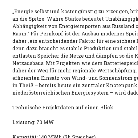
„Energie selbst und kostengünstig zu erzeugen, br
an die Spitze. Wahre Stärke bedeutet Unabhängigk
Abhängigkeit von Energieimporten aus Russland 
Raum.“ Für Pernkopf ist der Ausbau moderner Spe
daher „ein entscheidender Faktor für eine sichere
denn dazu braucht es stabile Produktion und stabi
entlasten Speicher die Netze und dämpfen so die 
Netzausbaus. Mit Projekten wie dem Batteriespeic
daher der Weg für mehr regionale Wertschöpfung, 
effizienten Einsatz von Wind- und Sonnenstrom ge
in Theiß – bereits heute ein zentraler Knotenpunk
niederösterreichischen Energiesystem – wird dadu
Technische Projektdaten auf einen Blick:
Leistung: 70 MW
Kapazität: 140 MWh (2h Speicher)