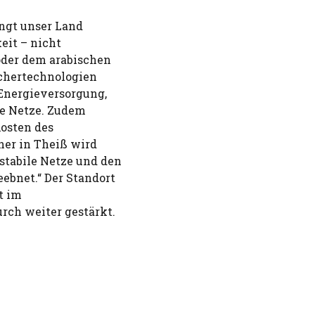
ingt unser Land
eit – nicht
oder dem arabischen
ichertechnologien
 Energieversorgung,
le Netze. Zudem
Kosten des
her in Theiß wird
stabile Netze und den
ebnet.“ Der Standort
t im
rch weiter gestärkt.