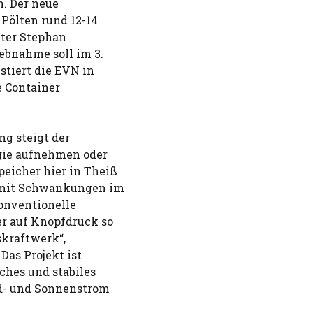
n. Der neue
 Pölten rund 12-14
eter Stephan
iebnahme soll im 3.
stiert die EVN in
e Container
g steigt der
rgie aufnehmen oder
peicher hier in Theiß
amit Schwankungen im
onventionelle
r auf Knopfdruck so
skraftwerk“,
Das Projekt ist
ches und stabiles
d- und Sonnenstrom