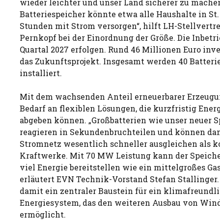
wieder leichter und unser Land sicherer zu mache
Batteriespeicher könnte etwa alle Haushalte in St.
Stunden mit Strom versorgen“, hilft LH-Stellvertr
Pernkopf bei der Einordnung der Größe. Die Inbetr
Quartal 2027 erfolgen. Rund 46 Millionen Euro inve
das Zukunftsprojekt. Insgesamt werden 40 Batteri
installiert.
Mit dem wachsenden Anteil erneuerbarer Erzeugun
Bedarf an flexiblen Lösungen, die kurzfristig Ene
abgeben können. „Großbatterien wie unser neuer S
reagieren in Sekundenbruchteilen und können d
Stromnetz wesentlich schneller ausgleichen als k
Kraftwerke. Mit 70 MW Leistung kann der Speiche
viel Energie bereitstellen wie ein mittelgroßes Ga
erläutert EVN Technik-Vorstand Stefan Stallinger. 
damit ein zentraler Baustein für ein klimafreundli
Energiesystem, das den weiteren Ausbau von Win
ermöglicht.