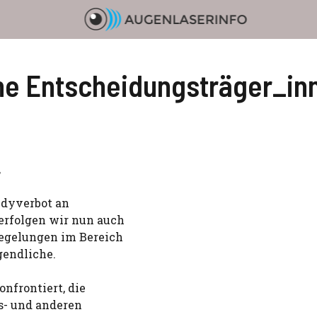
sche Entscheidungsträger_in
,
ndyverbot an
erfolgen wir nun auch
Regelungen im Bereich
gendliche.
nfrontiert, die
- und anderen