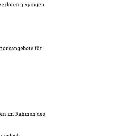
verloren gegangen.
tionsangebote für
n
ppen im Rahmen des
r, jedoch