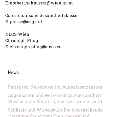
E:
norbert.schnurrer@wien.gv.at
Österreichische Gesundheitskasse
E:
presse@oegk.at
NEOS Wien
Christoph Pflug
E:
christoph.pflug@neos.eu
News
Patienten-Newsletter für Augenlaserzentren
Augenlasern und Herz-Kreislauf-Gesundheit:
Was vor dem Eingriff gemessen werden sollte
Sehkraft und Wirbelsäule: Der überraschende
Zusammenhang zwischen Nacken und