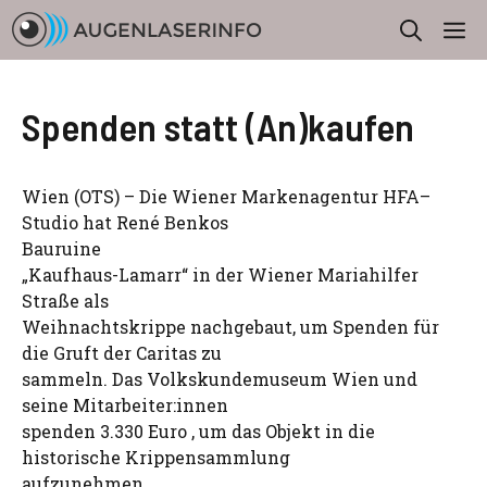
Zum
M
Inhalt
springen
Spenden statt (An)kaufen
Wien (OTS) – Die Wiener Markenagentur HFA–
Studio hat René Benkos
Bauruine
„Kaufhaus-Lamarr“ in der Wiener Mariahilfer
Straße als
Weihnachtskrippe nachgebaut, um Spenden für
die Gruft der Caritas zu
sammeln. Das Volkskundemuseum Wien und
seine Mitarbeiter:innen
spenden 3.330 Euro , um das Objekt in die
historische Krippensammlung
aufzunehmen.