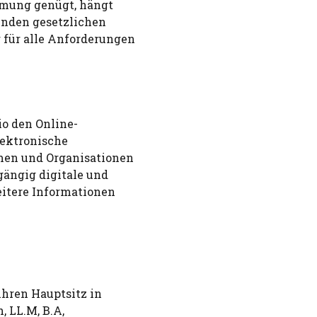
immung genügt, hängt
enden gesetzlichen
 für alle Anforderungen
io den Online-
lektronische
men und Organisationen
ängig digitale und
eitere Informationen
hren Hauptsitz in
, LL.M, B.A,