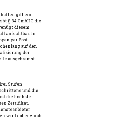
haften gilt ein
eibt § 34 GmbHG die
 genügt diesem
ll anfechtbar. In
ppen per Post
ochenlang auf den
alisierung der
elle ausgebremst.
rei Stufen
eschrittene und die
ist die höchste
ten Zertifikat,
iensteanbieter
den wird dabei vorab