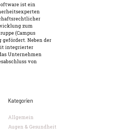
oftware ist ein
herheitsexperten
chaftsrechtlicher
twicklung zum
Gruppe (Campus
gefördert. Neben der
t integrierter
et das Unternehmen
esabschluss von
Kategorien
Allgemein
Augen & Gesundheit