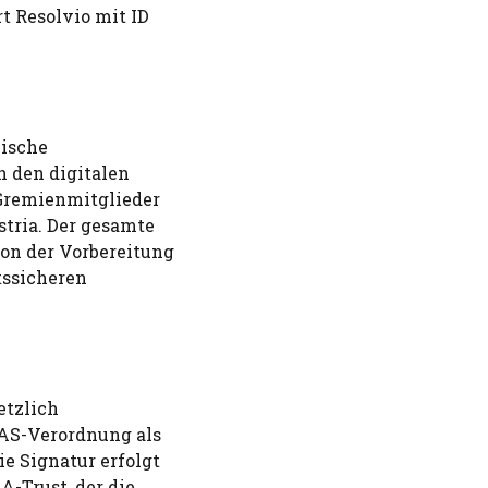
rt Resolvio mit ID
nische
n den digitalen
 Gremienmitglieder
stria. Der gesamte
von der Vorbereitung
tssicheren
etzlich
DAS-Verordnung als
e Signatur erfolgt
A-Trust, der die