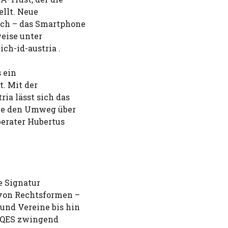
ellt. Neue
lich – das Smartphone
eise unter
ch-id-austria .
 ein
. Mit der
ria lässt sich das
hne den Umweg über
berater Hubertus
e Signatur
 von Rechtsformen –
und Vereine bis hin
 QES zwingend