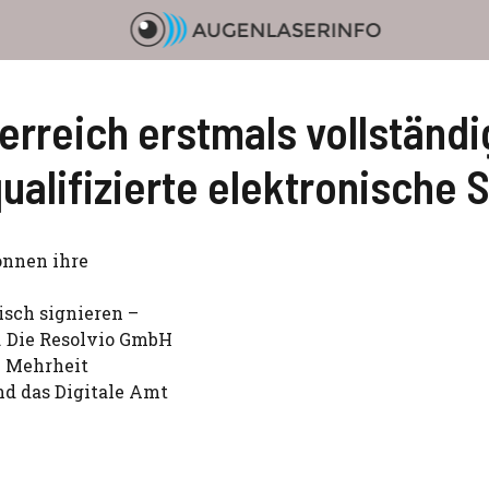
rreich erstmals vollständig
 qualifizierte elektronische 
önnen ihre
nisch signieren –
. Die Resolvio GmbH
en Mehrheit
nd das Digitale Amt
e