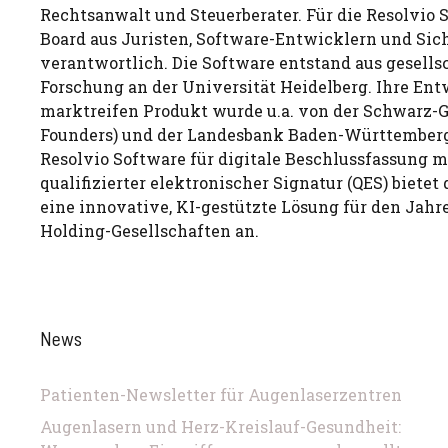
Rechtsanwalt und Steuerberater. Für die Resolvio S
Board aus Juristen, Software-Entwicklern und Sic
verantwortlich. Die Software entstand aus gesells
Forschung an der Universität Heidelberg. Ihre En
marktreifen Produkt wurde u.a. von der Schwarz-
Founders) und der Landesbank Baden-Württemberg 
Resolvio Software für digitale Beschlussfassung mi
qualifizierter elektronischer Signatur (QES) biet
eine innovative, KI-gestützte Lösung für den Jahr
Holding-Gesellschaften an.
News
Patienten-Newsletter für Augenlaserzentren
Augenlasern und Herz-Kreislauf-Gesundheit: