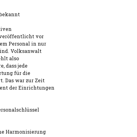
nbekannt
tiven
eröffentlicht vor
dem Personal in nur
ind. Volksanwalt
hlt also
e, dass jede
tung für die
. Das war zur Zeit
ent der Einrichtungen
ersonalschlüssel
he Harmonisierung