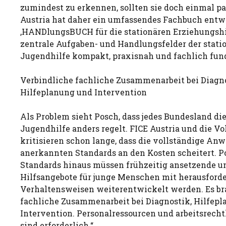
zumindest zu erkennen, sollten sie doch einmal pas
Austria hat daher ein umfassendes Fachbuch entwi
‚HANDlungsBUCH für die stationären Erziehungshil
zentrale Aufgaben- und Handlungsfelder der stati
Jugendhilfe kompakt, praxisnah und fachlich fundi
Verbindliche fachliche Zusammenarbeit bei Diagno
Hilfeplanung und Intervention
Als Problem sieht Posch, dass jedes Bundesland di
Jugendhilfe anders regelt. FICE Austria und die V
kritisieren schon lange, dass die vollständige An
anerkannten Standards an den Kosten scheitert. Po
Standards hinaus müssen frühzeitig ansetzende un
Hilfsangebote für junge Menschen mit herausford
Verhaltensweisen weiterentwickelt werden. Es br
fachliche Zusammenarbeit bei Diagnostik, Hilfep
Intervention. Personalressourcen und arbeitsrech
sind erforderlich.“