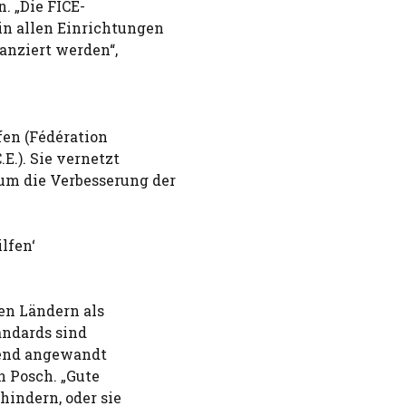
. „Die FICE-
n allen Einrichtungen
anziert werden“,
fen (Fédération
E.). Sie vernetzt
m die Verbesserung der
lfen‘
den Ländern als
andards sind
gend angewandt
n Posch. „Gute
hindern, oder sie