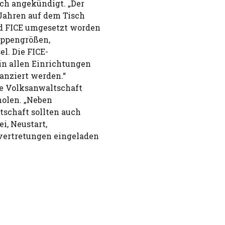
sch angekündigt. „Der
Jahren auf dem Tisch
d FICE umgesetzt worden
uppengrößen,
l. Die FICE-
n allen Einrichtungen
anziert werden.“
ie Volksanwaltschaft
holen. „Neben
schaft sollten auch
ei, Neustart,
vertretungen eingeladen