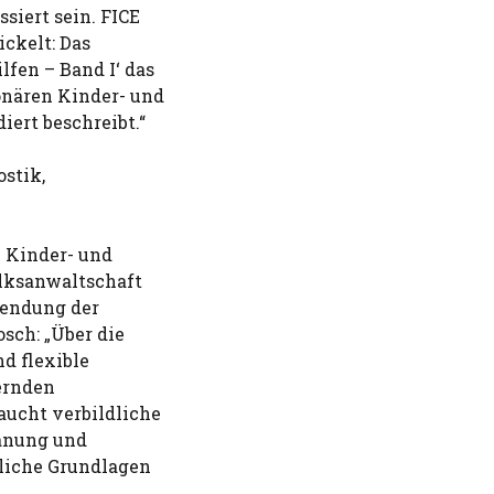
siert sein. FICE
ckelt: Das
fen – Band I‘ das
onären Kinder- und
ert beschreibt.“
stik,
e Kinder- und
olksanwaltschaft
wendung der
sch: „Über die
d flexible
ernden
aucht verbildliche
lanung und
tliche Grundlagen