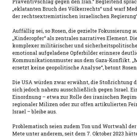
Präventivschlag gegen den Iran.“ Begleitend spra
„eklatanten Bruch des Völkerrechts“ und warf Med
der rechtsextremistischen israelischen Regierung
Auffällig sei, so Rosen, die gezielte Fokussierung a
„Kinderopfer“ als zentrales narratives Element. D
komplexer militärischer und sicherheitspolitisc
emotional aufgeladene Opferbilder erinnere deutli
Kommunikationsmuster aus dem Gaza-Konflikt. „M
ersetzt keine geopolitische Analyse“, betont Rosen
Die USA würden zwar erwähnt, die Stoßrichtung de
sich jedoch nahezu ausschließlich gegen Israel. Ei
Einordnung – etwa zur Rolle des iranischen Regim
regionaler Milizen oder zur offen artikulierten Fe
Israel – bleibe aus.
Problematisch seien zudem Ton und Wortwahl der 
Mete unter anderem, seit dem 7. Oktober 2023 hätt