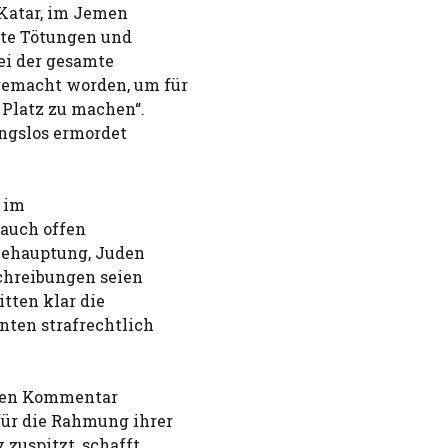
 Katar, im Jemen
elte Tötungen und
ei der gesamte
gemacht worden, um für
 Platz zu machen“.
ngslos ermordet
 im
 auch offen
 Behauptung, Juden
schreibungen seien
tten klar die
ten strafrechtlich
lnen Kommentar
für die Rahmung ihrer
zuspitzt, schafft