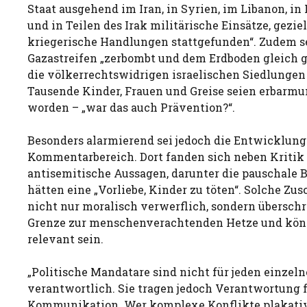
Staat ausgehend im Iran, in Syrien, im Libanon, in
und in Teilen des Irak militärische Einsätze, gezi
kriegerische Handlungen stattgefunden“. Zudem s
Gazastreifen „zerbombt und dem Erdboden gleich 
die völkerrechtswidrigen israelischen Siedlungen
Tausende Kinder, Frauen und Greise seien erbarmu
worden – „war das auch Prävention?“.
Besonders alarmierend sei jedoch die Entwicklung
Kommentarbereich. Dort fanden sich neben Kritik
antisemitische Aussagen, darunter die pauschale
hätten eine „Vorliebe, Kinder zu töten“. Solche Zu
nicht nur moralisch verwerflich, sondern überschri
Grenze zur menschenverachtenden Hetze und könn
relevant sein.
„Politische Mandatare sind nicht für jeden einze
verantwortlich. Sie tragen jedoch Verantwortung 
Kommunikation. Wer komplexe Konflikte plakativ 