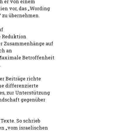
ch er von einem
ien vor, das „Wording
“ zu übernehmen.
uf
ie Reduktion
her Zusammenhänge auf
ch an
aximale Betroffenheit
.
r Beiträge richte
ne differenzierte
es, zur Unterstützung
indschaft gegenüber
Texte. So schrieb
en „vom israelischen