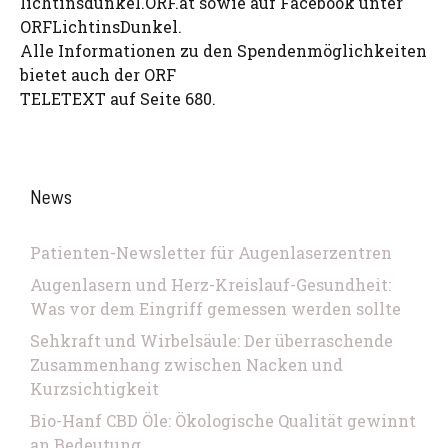
lichtinsdunkel.ORF.at sowie auf Facebook unter
ORFLichtinsDunkel.
Alle Informationen zu den Spendenmöglichkeiten
bietet auch der ORF
TELETEXT auf Seite 680.
News
Patienten-Newsletter für Augenlaserzentren
Augenlasern und Herz-Kreislauf-Gesundheit:
Was vor dem Eingriff gemessen werden sollte
Sehkraft und Wirbelsäule: Der überraschende
Zusammenhang zwischen Nacken und
Kurzsichtigkeit
Bio-Hanf CBD Öle: Ökologische Qualität gewinnt
an Bedeutung