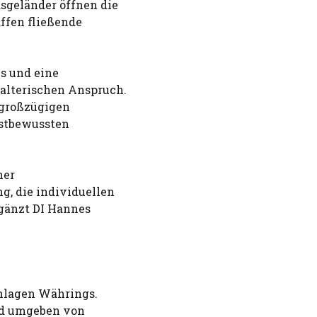
sgeländer öffnen die
ffen fließende
ls und eine
talterischen Anspruch.
 großzügigen
bstbewussten
ner
g, die individuellen
rgänzt DI Hannes
nlagen Währings.
nd umgeben von