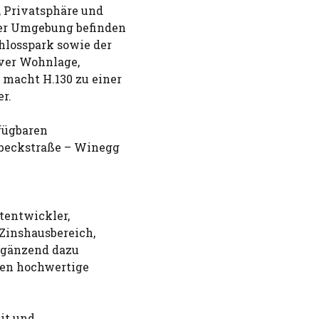
, Privatsphäre und
rer Umgebung befinden
hlosspark sowie der
iver Wohnlage,
 macht H.130 zu einer
r.
fügbaren
erbeckstraße – Winegg
ktentwickler,
 Zinshausbereich,
Ergänzend dazu
ren hochwertige
it und