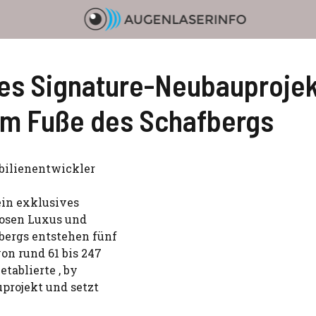
es Signature-Neubauprojek
 am Fuße des Schafbergs
obilienentwickler
ein exklusives
losen Luxus und
bergs entstehen fünf
n rund 61 bis 247
tablierte ‚ by
projekt und setzt