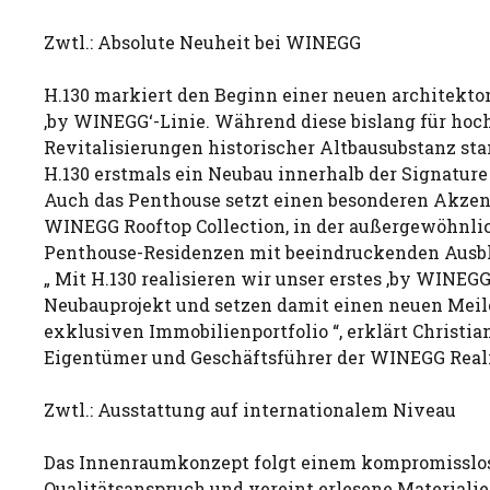
Zwtl.: Absolute Neuheit bei WINEGG
H.130 markiert den Beginn einer neuen architekto
‚by WINEGG‘-Linie. Während diese bislang für hoc
Revitalisierungen historischer Altbausubstanz sta
H.130 erstmals ein Neubau innerhalb der Signature 
Auch das Penthouse setzt einen besonderen Akzent:
WINEGG Rooftop Collection, in der außergewöhnli
Penthouse-Residenzen mit beeindruckenden Ausbl
„ Mit H.130 realisieren wir unser erstes ‚by WINEGG
Neubauprojekt und setzen damit einen neuen Meil
exklusiven Immobilienportfolio “, erklärt Christia
Eigentümer und Geschäftsführer der WINEGG Real
Zwtl.: Ausstattung auf internationalem Niveau
Das Innenraumkonzept folgt einem kompromisslo
Qualitätsanspruch und vereint erlesene Materiali