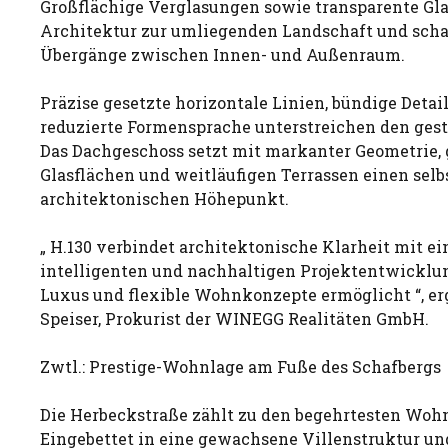
Großflächige Verglasungen sowie transparente Gla
Architektur zur umliegenden Landschaft und scha
Übergänge zwischen Innen- und Außenraum.
Präzise gesetzte horizontale Linien, bündige Detai
reduzierte Formensprache unterstreichen den ges
Das Dachgeschoss setzt mit markanter Geometrie,
Glasflächen und weitläufigen Terrassen einen sel
architektonischen Höhepunkt.
„ H.130 verbindet architektonische Klarheit mit ei
intelligenten und nachhaltigen Projektentwicklun
Luxus und flexible Wohnkonzepte ermöglicht “, e
Speiser, Prokurist der WINEGG Realitäten GmbH.
Zwtl.: Prestige-Wohnlage am Fuße des Schafbergs
Die Herbeckstraße zählt zu den begehrtesten Woh
Eingebettet in eine gewachsene Villenstruktur u