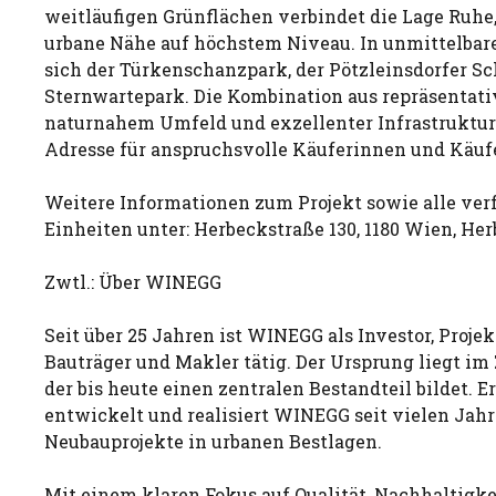
weitläufigen Grünflächen verbindet die Lage Ruhe
urbane Nähe auf höchstem Niveau. In unmittelba
sich der Türkenschanzpark, der Pötzleinsdorfer Sc
Sternwartepark. Die Kombination aus repräsentat
naturnahem Umfeld und exzellenter Infrastruktur
Adresse für anspruchsvolle Käuferinnen und Käufe
Weitere Informationen zum Projekt sowie alle ver
Einheiten unter: Herbeckstraße 130, 1180 Wien, H
Zwtl.: Über WINEGG
Seit über 25 Jahren ist WINEGG als Investor, Proje
Bauträger und Makler tätig. Der Ursprung liegt im
der bis heute einen zentralen Bestandteil bildet. 
entwickelt und realisiert WINEGG seit vielen Jah
Neubauprojekte in urbanen Bestlagen.
Mit einem klaren Fokus auf Qualität, Nachhaltigke