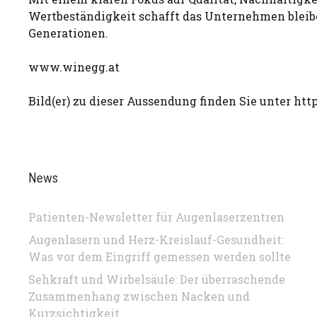
Wertbeständigkeit schafft das Unternehmen bleib
Generationen.
www.winegg.at
Bild(er) zu dieser Aussendung finden Sie unter http:
News
Patienten-Newsletter für Augenlaserzentren
Augenlasern und Herz-Kreislauf-Gesundheit:
Was vor dem Eingriff gemessen werden sollte
Sehkraft und Wirbelsäule: Der überraschende
Zusammenhang zwischen Nacken und
Kurzsichtigkeit