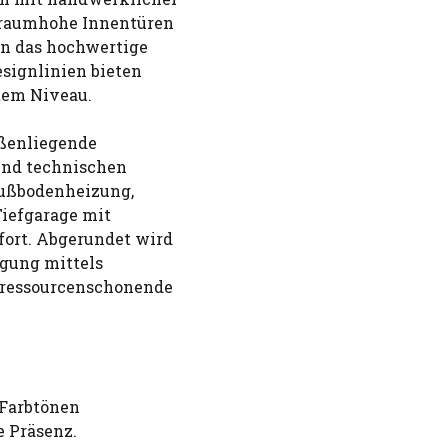
, raumhohe Innentüren
en das hochwertige
esignlinien bieten
tem Niveau.
ußenliegende
und technischen
Fußbodenheizung,
iefgarage mit
ort. Abgerundet wird
rgung mittels
 ressourcenschonende
 Farbtönen
e Präsenz.