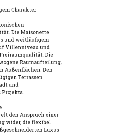
igem Charakter
ktonischen
ität. Die Maisonette
us und weitläufigem
uf Villenniveau und
reiraumqualität. Die
ewogene Raumaufteilung,
en Außenflächen. Den
ügigen Terrassen
tadt und
 Projekts.
e
lt den Anspruch einer
 wider, die flexibel
aßgeschneiderten Luxus