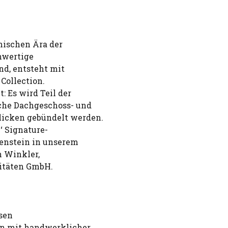
nischen Ära der
hwertige
nd, entsteht mit
Collection.
 Es wird Teil der
che Dachgeschoss- und
icken gebündelt werden.
‘ Signature-
enstein in unserem
n Winkler,
itäten GmbH.
sen
en mit handwerklicher