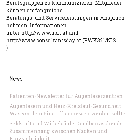
Berufsgruppen zu kommunizieren. Mitglieder
können umfangreiche
Beratungs- und Serviceleistungen in Anspruch
nehmen. Informationen
unter http://www.ubit.at und
http://www.consultantsday.at (PWK321/NIS
)
News
Patienten-Newsletter für Augenlaserzentren
Augenlasern und Herz-Kreislauf-Gesundheit:
Was vor dem Eingriff gemessen werden sollte
Sehkraft und Wirbelsäule: Der überraschende
Zusammenhang zwischen Nacken und
Kurzsichtigkeit