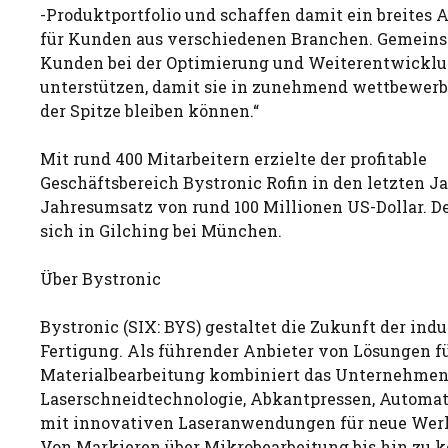
-Produktportfolio und schaffen damit ein breite
für Kunden aus verschiedenen Branchen. Gemein
Kunden bei der Optimierung und Weiterentwicklu
unterstützen, damit sie in zunehmend wettbewer
der Spitze bleiben können.“
Mit rund 400 Mitarbeitern erzielte der profitable
Geschäftsbereich Bystronic Rofin in den letzten J
Jahresumsatz von rund 100 Millionen US-Dollar. De
sich in Gilching bei München.
Über Bystronic
Bystronic (SIX: BYS) gestaltet die Zukunft der indu
Fertigung. Als führender Anbieter von Lösungen fü
Materialbearbeitung kombiniert das Unternehme
Laserschneidtechnologie, Abkantpressen, Automat
mit innovativen Laseranwendungen für neue Werk
Von Markieren über Mikrobearbeitung bis hin zu