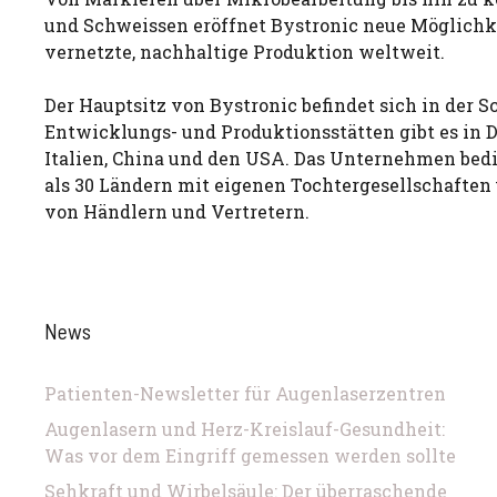
und Schweissen eröffnet Bystronic neue Möglichke
vernetzte, nachhaltige Produktion weltweit.
Der Hauptsitz von Bystronic befindet sich in der S
Entwicklungs- und Produktionsstätten gibt es in 
Italien, China und den USA. Das Unternehmen bed
als 30 Ländern mit eigenen Tochtergesellschafte
von Händlern und Vertretern.
News
Patienten-Newsletter für Augenlaserzentren
Augenlasern und Herz-Kreislauf-Gesundheit:
Was vor dem Eingriff gemessen werden sollte
Sehkraft und Wirbelsäule: Der überraschende