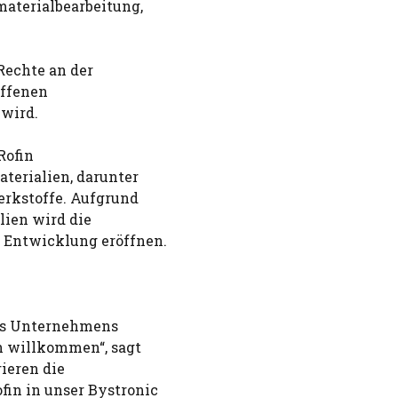
aterialbearbeitung,
Rechte an der
affenen
 wird.
Rofin
terialien, darunter
erkstoffe. Aufgrund
lien wird die
 Entwicklung eröffnen.
des Unternehmens
n willkommen“, sagt
ieren die
in in unser Bystronic