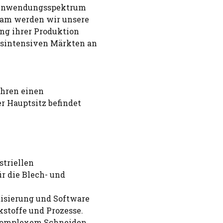
s Anwendungsspektrum
sam werden wir unsere
ng ihrer Produktion
bsintensiven Märkten an
ahren einen
r Hauptsitz befindet
striellen
r die Blech- und
n
isierung und Software
stoffe und Prozesse.
 komplexem Schneiden