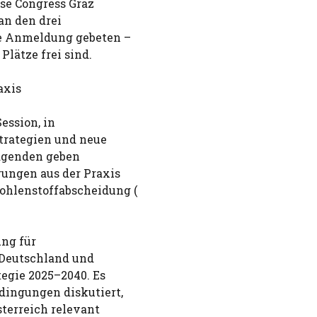
se Congress Graz
an den drei
he Anmeldung gebeten –
lätze frei sind.
axis
Session, in
trategien und neue
ragenden geben
rungen aus der Praxis
ohlenstoffabscheidung (
ung für
 Deutschland und
egie 2025–2040. Es
dingungen diskutiert,
sterreich relevant