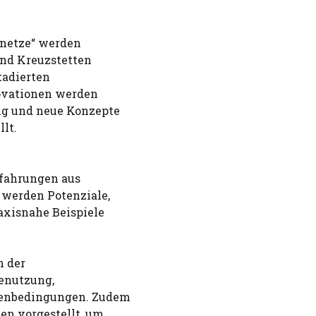
enetze“ werden
und Kreuzstetten
kadierten
vationen werden
ng und neue Konzepte
lt.
rfahrungen aus
 werden Potenziale,
axisnahe Beispiele
n der
senutzung,
menbedingungen. Zudem
en vorgestellt, um