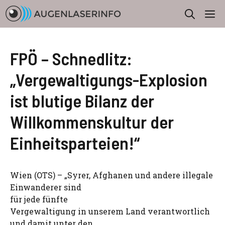
Zum
M
Inhalt
springen
FPÖ – Schnedlitz:
„Vergewaltigungs-Explosion
ist blutige Bilanz der
Willkommenskultur der
Einheitsparteien!“
Wien (OTS) – „Syrer, Afghanen und andere illegale
Einwanderer sind
für jede fünfte
Vergewaltigung in unserem Land verantwortlich
und damit unter den