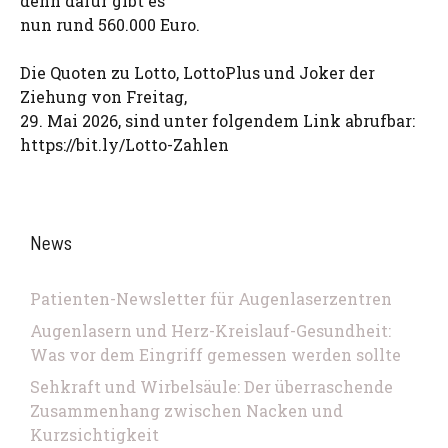
denn dafür gibt es
nun rund 560.000 Euro.
Die Quoten zu Lotto, LottoPlus und Joker der
Ziehung von Freitag,
29. Mai 2026, sind unter folgendem Link abrufbar:
https://bit.ly/Lotto-Zahlen
News
Patienten-Newsletter für Augenlaserzentren
Augenlasern und Herz-Kreislauf-Gesundheit:
Was vor dem Eingriff gemessen werden sollte
Sehkraft und Wirbelsäule: Der überraschende
Zusammenhang zwischen Nacken und
Kurzsichtigkeit