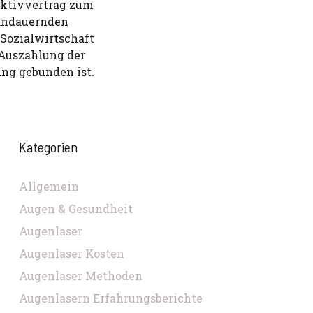
ektivvertrag zum
 andauernden
Sozialwirtschaft
 Auszahlung der
ung gebunden ist.
Kategorien
Allgemein
Augen & Gesundheit
Augenlaser
Augenlaser Kosten
Augenlaser Methoden
Augenlasern Erfahrungsberichte