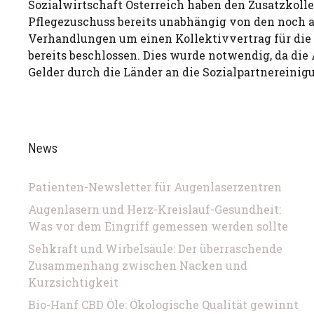
Sozialwirtschaft Österreich haben den Zusatzkoll
Pflegezuschuss bereits unabhängig von den noch
Verhandlungen um einen Kollektivvertrag für die 
bereits beschlossen. Dies wurde notwendig, da die
Gelder durch die Länder an die Sozialpartnereinig
News
Patienten-Newsletter für Augenlaserzentren
Augenlasern und Herz-Kreislauf-Gesundheit:
Was vor dem Eingriff gemessen werden sollte
Sehkraft und Wirbelsäule: Der überraschende
Zusammenhang zwischen Nacken und
Kurzsichtigkeit
Bio-Hanf CBD Öle: Ökologische Qualität gewinnt