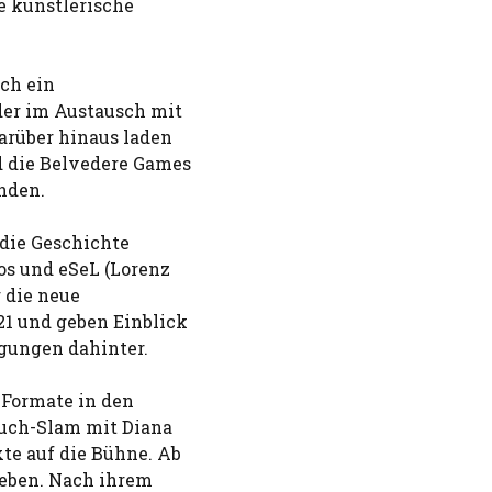
e künstlerische
.ch ein
der im Austausch mit
arüber hinaus laden
d die Belvedere Games
unden.
die Geschichte
os und eSeL (Lorenz
 die neue
1 und geben Einblick
egungen dahinter.
Formate in den
ebuch-Slam mit Diana
te auf die Bühne. Ab
rleben. Nach ihrem