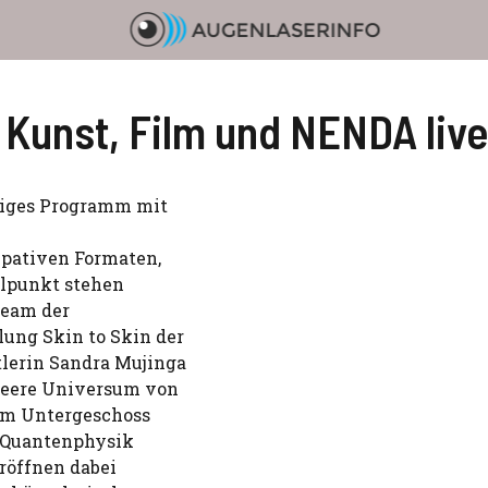
 Kunst, Film und NENDA liv
ltiges Programm mit
ipativen Formaten,
elpunkt stehen
Team der
lung Skin to Skin der
tlerin Sandra Mujinga
queere Universum von
 im Untergeschoss
r Quantenphysik
röffnen dabei