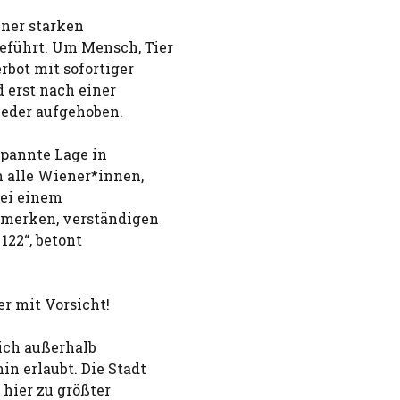
iner starken
führt. Um Mensch, Tier
rbot mit sofortiger
d erst nach einer
eder aufgehoben.
spannte Lage in
 alle Wiener*innen,
bei einem
emerken, verständigen
122“, betont
er mit Vorsicht!
sich außerhalb
n erlaubt. Die Stadt
hier zu größter