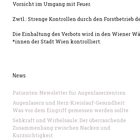
Vorsicht im Umgang mit Feuer.
Zwtl.: Strenge Kontrollen durch den Forstbetrieb d
Die Einhaltung des Verbots wird in den Wiener Wä
*innen der Stadt Wien kontrolliert.
News
Patienten-Newsletter für Augenlaserzentren
Augenlasern und Herz-Kreislauf-Gesundheit:
Was vor dem Eingriff gemessen werden sollte
Sehkraft und Wirbelsäule: Der überraschende
Zusammenhang zwischen Nacken und
Kurzsichtigkeit