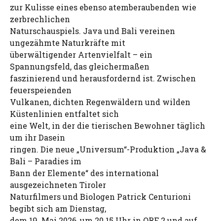
zur Kulisse eines ebenso atemberaubenden wie
zerbrechlichen
Naturschauspiels. Java und Bali vereinen
ungezähmte Naturkräfte mit
überwältigender Artenvielfalt – ein
Spannungsfeld, das gleichermaßen
faszinierend und herausfordernd ist. Zwischen
feuerspeienden
Vulkanen, dichten Regenwäldern und wilden
Küstenlinien entfaltet sich
eine Welt, in der die tierischen Bewohner täglich
um ihr Dasein
ringen. Die neue „Universum“-Produktion „Java &
Bali – Paradies im
Bann der Elemente“ des international
ausgezeichneten Tiroler
Naturfilmers und Biologen Patrick Centurioni
begibt sich am Dienstag,
dem 19. Mai 2026, um 20.15 Uhr in ORF 2 und auf