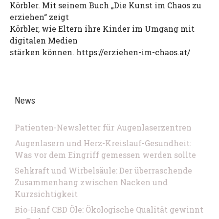
Körbler. Mit seinem Buch „Die Kunst im Chaos zu
erziehen“ zeigt
Körbler, wie Eltern ihre Kinder im Umgang mit
digitalen Medien
stärken können. https://erziehen-im-chaos.at/
News
Patienten-Newsletter für Augenlaserzentren
Augenlasern und Herz-Kreislauf-Gesundheit:
Was vor dem Eingriff gemessen werden sollte
Sehkraft und Wirbelsäule: Der überraschende
Zusammenhang zwischen Nacken und
Kurzsichtigkeit
Bio-Hanf CBD Öle: Ökologische Qualität gewinnt