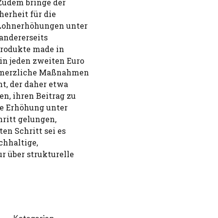
 Zudem bringe der
erheit für die
 Lohnerhöhungen unter
„andererseits
Produkte made in
in jeden zweiten Euro
chmerzliche Maßnahmen
nt, der daher etwa
en, ihren Beitrag zu
ste Erhöhung unter
hritt gelungen,
en Schritt sei es
chhaltige,
r über strukturelle