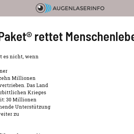
Paket® rettet Menschenleb
bt es nicht, wenn
iner
 zehn Millionen
ertrieben. Das Land
rbittlichen Krieges
t: 30 Millionen
chende Unterstützung
eiter zu