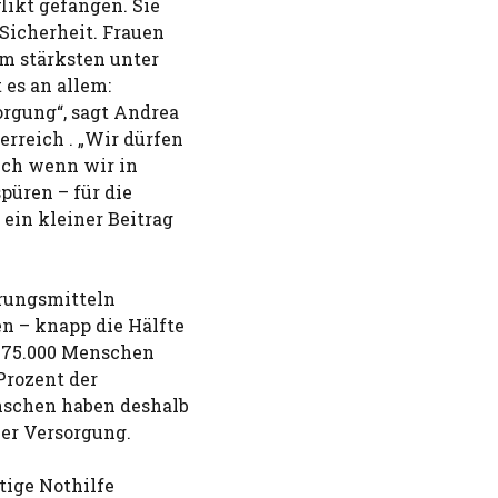
ikt gefangen. Sie
 Sicherheit. Frauen
am stärksten unter
 es an allem:
rgung“, sagt Andrea
rreich . „Wir dürfen
uch wenn wir in
püren – für die
ein kleiner Beitrag
hrungsmitteln
n – knapp die Hälfte
 375.000 Menschen
Prozent der
nschen haben deshalb
er Versorgung.
tige Nothilfe