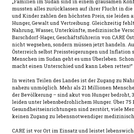
„Familien im Sudan sind in einem grausamen Konfl
mussten alles zurücklassen auf ihrer Flucht in die
und Kinder zahlen den höchsten Preis, sie leiden 
Hunger, Gewalt und Vertreibung. Gleichzeitig fehlt
Nahrung, Wasser, Unterkünfte, medizinische Verso
Barschdorf-Hager, Geschäftsführerin von CARE Öste
nicht wegsehen, sondern müssen jetzt handeln. A
Österreich selbst Preissteigerungen und Inflation s
Menschen im Sudan geht es ums Überleben. Schon 
macht einen Unterschied und kann Leben retten!“
In weiten Teilen des Landes ist der Zugang zu Na
nahezu unmöglich. Mehr als 21 Millionen Mensche
der Bevölkerung – sind akut von Hunger bedroht,
leiden unter lebensbedrohlichem Hunger. Über 75 
Gesundheitseinrichtungen sind zerstört, viele Me
keinen Zugang zu lebensnotwendiger medizinisch
CARE ist vor Ort im Einsatz und leistet lebenswich