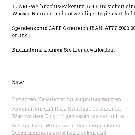
1 CARE-Weihnachts-Paket um 179 Euro sichert eine
Wasser, Nahrung und notwendige Hygieneartikel f
Spendenkonto CARE Österreich IBAN: AT77 6000 00
online .
Bildmaterial können Sie hier downloaden.
News
Patienten-Newsletter für Augenlaserzentren
Augenlasern und Herz-Kreislauf-Gesundheit:
Was vor dem Eingriff gemessen werden sollte
Sehkraft und Wirbelsäule: Der überraschende
Zusammenhang zwischen Nacken und