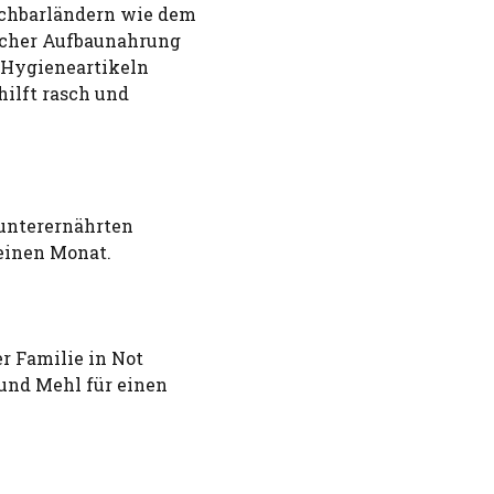
achbarländern wie dem
eicher Aufbaunahrung
, Hygieneartikeln
ilft rasch und
 unterernährten
einen Monat.
r Familie in Not
 und Mehl für einen